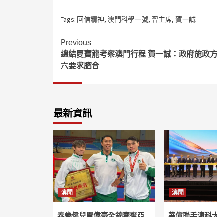
Tags:
回信精神
,
澳門科學一號
,
習主席
,
賀一誠
Continue
Previous
總結夏寶龍考察澳門行程 賀一誠：政府施政
Reading
六要求脗合
最新資訊
澳聞
澳聞
泰拳健兒關偉豪全錦賽奪亞
華億聯手澳科