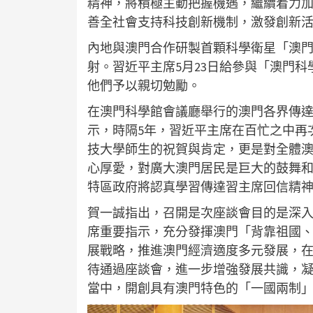
精神，將積極主動把握機遇，繼續着力
善全社會支持科技創新機制，激發創新
內地與澳門合作研製首顆科學衛星「澳門
射。習近平主席5月23日給參與「澳門
他們予以親切勉勵。
在澳門科學館會議廳舉行的澳門各界傳
示，時隔5年，習近平主席在百忙之中再
技大學師生的祝賀與肯定，更是對全體
心厚愛，對廣大澳門居民是巨大的鼓舞
特區政府將認真學習傳達習主席回信精
賀一誠指出，召開是次座談會目的是深
席重要指示，充分發揮澳門「背靠祖國
展戰略，推進澳門經濟適度多元發展，
待通過座談會，進一步增強發展共識，
當中，開創具有澳門特色的「一國兩制