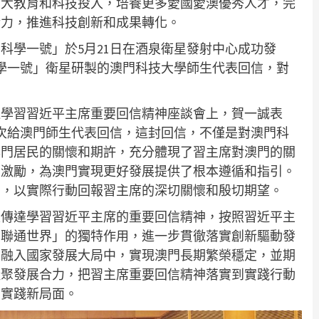
加大教育和科技投入，培養更多愛國愛澳優秀人才，完
活力，推進科技創新和成果轉化。
科學一號」於5月21日在酒泉衛星發射中心成功發
科學一號」衛星研製的澳門科技大學師生代表回信，對
達學習習近平主席重要回信精神座談會上，賀一誠表
次給澳門師生代表回信，這封回信，不僅是對澳門科
澳門居民的關懷和期許，充分體現了習主席對澳門的關
和激勵，為澳門實現更好發展提供了根本遵循和指引。
神，以實際行動回報習主席的深切關懷和殷切期望。
入傳達學習習近平主席的重要回信精神，按照習近平主
、聯通世界」的獨特作用，進一步貫徹落實創新驅動發
在融入國家發展大局中，實現澳門長期繁榮穩定，並期
凝聚發展合力，把習主席重要回信精神落實到實踐行動
」實踐新局面。