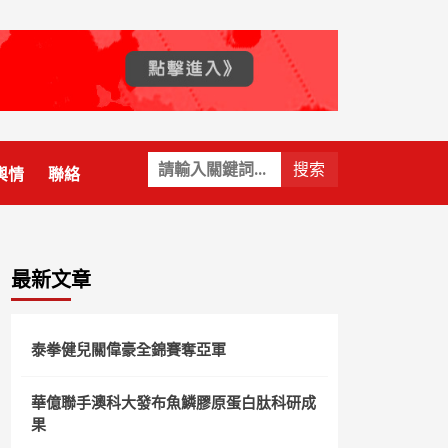
關
輿情
聯絡
鍵
字:
最新文章
泰拳健兒關偉豪全錦賽奪亞軍
華億聯手澳科大發布魚鱗膠原蛋白肽科研成
果