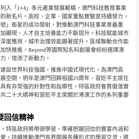
列入「1+4」多元產業發展範疇，澳門科技教育事業
市的新名片。高校、企業、國家重點實驗室持續發力，
一號」衛星的成功發射，對推動澳門科技事業意義重
更加顯現，人才自主培養能力不斷提升。科技賦能城市
中深度應用，城市治理效能顯著提升。區域聯動合作能
快推進，Beyond等國際知名科創展會紛紛選擇澳
活力、增添了新動力。
，建設世界科技強國，推進中國式現代化，為澳門高
展空間。明年是澳門回歸祖國25周年，習近平主席在
，具有非常強的針對性和指導性。特區政府會貫徹落實
中共二十大精神和習近平主席關於港澳工作的系列重要
要回信精神
神。特區政府將帶頭學習，準確把握回信的豐富內涵和
自覺。持續推動澳門各界開展各種形式的學習交流，將