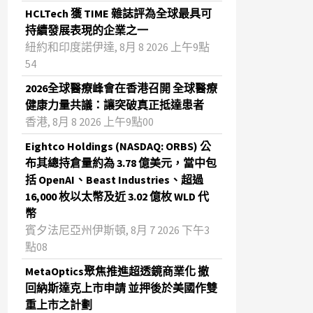
HCLTech 獲 TIME 雜誌評為全球最具可
持續發展表現的企業之一
紐約和印度諾伊達, 8月 8 2026 上午9點
54
2026全球醫療峰會在香港召開 全球醫療
健康力量共議：讓突破真正抵達患者
香港, 8月 8 2026 上午9點00
Eightco Holdings (NASDAQ: ORBS) 公
布其總持倉量約為 3.78 億美元，當中包
括 OpenAI、Beast Industries、超過
16,000 枚以太幣及近 3.02 億枚 WLD 代
幣
賓夕法尼亞州伊斯頓, 8月 7 2026 下午3
點08
MetaOptics聚焦推進超透鏡商業化 撤
回納斯達克上市申請 並押後於美國作雙
重上市之計劃