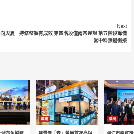
Next
方向與夏
持修整頓有成效 第四階段僅兩宗違規 第五階段籌備
當中料無縫銜接
澳聞
澳聞
大發布魚鱗膠
麗景灣「森」餐廳首次亮相
陽江市經貿推