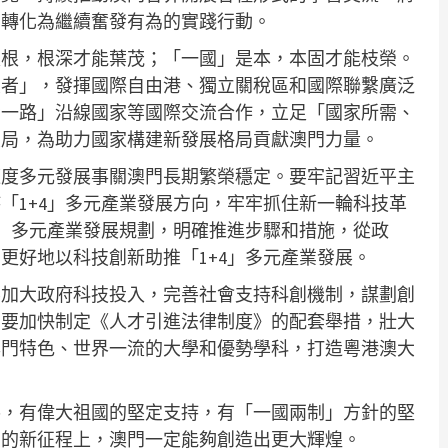
，轉化為繼續奮發有為的實踐行動。
是根，根深才能葉茂；「一國」是本，本固才能枝榮。
大者」，發揮國際自由港、獨立關稅區和國際聯繫廣泛
帶一路」沿線國家等國際交流合作，立足「國家所需、
大局，為助力國家構建新發展格局貢獻澳門力量。
適度多元發展事關澳門長期繁榮穩定。要牢記習近平主
「1+4」多元產業發展方向，牢牢抓住新一輪科技革
4」多元產業發展規劃，明確推進步驟和措施，從政
更好地以科技創新助推「1+4」多元產業發展。
要加大政府科技投入，完善社會支持科創機制，謀劃創
。要加快制定《人才引進法律制度》的配套舉措，壯大
澳門特色、世界一流的大學和優勢學科，打造粵港澳大
導，有偉大祖國的堅定支持，有「一國兩制」方針的堅
標的新征程上，澳門一定能夠創造出更大輝煌。