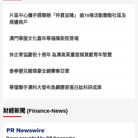
片區中心攜手婦聯辦「仲夏益隆」 逾70場活動聯動社區及
周邊商戶
澳門華服文化嘉年華福隆新街登場
休企青協慶祝十周年 為澳高質量發展貢獻青年智慧
泰拳健兒關偉豪全錦賽奪亞軍
華億聯手澳科大發布魚鱗膠原蛋白肽科研成果
財經新聞 (Finance-News)
News provided by PR Newswire