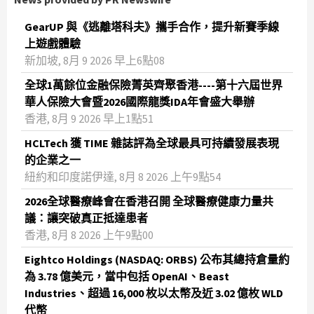
GearUP 與《逃離塔科夫》攜手合作，提升新賽季線
上遊戲體驗
新加坡, 8月 9 2026 早上6點08
全球1萬餘位金融保險菁英齊聚香港----第十六屆世界
華人保險大會暨2026國際龍獎IDA年會盛大舉辦
香港, 8月 9 2026 早上1點51
HCLTech 獲 TIME 雜誌評為全球最具可持續發展表現
的企業之一
紐約和印度諾伊達, 8月 8 2026 上午9點54
2026全球醫療峰會在香港召開 全球醫療健康力量共
議：讓突破真正抵達患者
香港, 8月 8 2026 上午9點00
Eightco Holdings (NASDAQ: ORBS) 公布其總持倉量約
為 3.78 億美元，當中包括 OpenAI、Beast
Industries、超過 16,000 枚以太幣及近 3.02 億枚 WLD
代幣