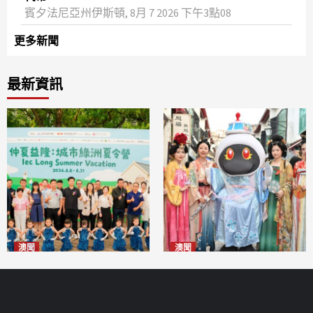
賓夕法尼亞州伊斯頓, 8月 7 2026 下午3點08
更多新聞
最新資訊
澳聞
澳聞
片區中心攜手婦聯辦「仲夏益
澳門華服文化嘉年華福隆新街
隆」 逾70場活動聯動社區及周
登場
2026-08-09
邊商戶