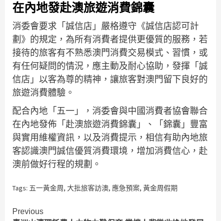
在內地發赴澳旅遊消費錦囊
消委會要求「誠信店」嚴格遵守《誠信店認可計
劃》的規定，為所有消費者提供更優質的服務，若
接待的旅客有不熟悉澳門消費交易模式、習慣，或
有任何疑問的情況，應主動及耐心協助，發揮「誠
信店」以客為尊的精神，讓旅客對澳門留下良好的
旅遊消費體驗。
配合內地「五一」，消委會與中國消費者協會聯合
在內地發佈「赴澳旅遊消費錦囊」、「錦囊」豐富
與實用維權資訊，以及消費提示，相信有助內地旅
客認識澳門誠信優質消費環境，增加消費信心，赴
澳前做好行程的規劃。
Tags:
五一黃金周
,
大批旅客訪澳
,
應急預案
,
黃金周假期
Continue
Previous