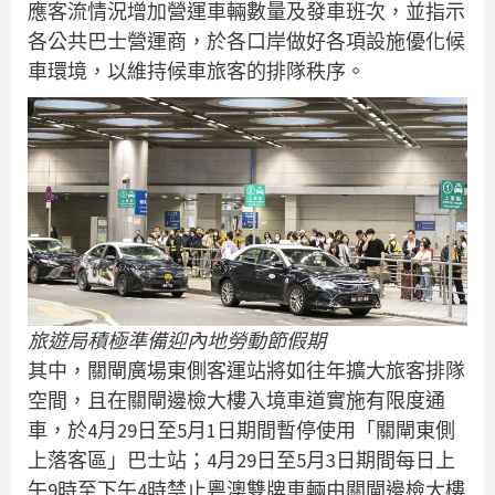
應客流情況增加營運車輛數量及發車班次，並指示
各公共巴士營運商，於各口岸做好各項設施優化候
車環境，以維持候車旅客的排隊秩序。
旅遊局積極準備迎內地勞動節假期
其中，關閘廣場東側客運站將如往年擴大旅客排隊
空間，且在關閘邊檢大樓入境車道實施有限度通
車，於4月29日至5月1日期間暫停使用「關閘東側
上落客區」巴士站；4月29日至5月3日期間每日上
午9時至下午4時禁止粵澳雙牌車輛由關閘邊檢大樓