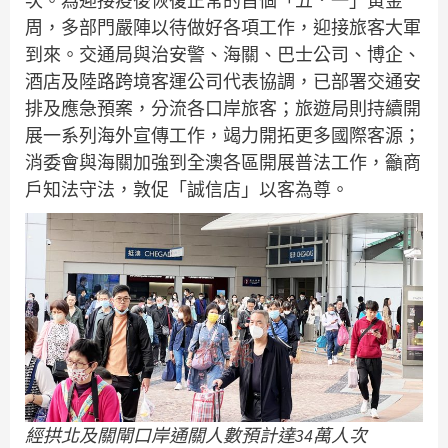
次。為迎接疫後恢復正常的首個「五．一」黃金
周，多部門嚴陣以待做好各項工作，迎接旅客大軍
到來。交通局與治安警、海關、巴士公司、博企、
酒店及陸路跨境客運公司代表協調，已部署交通安
排及應急預案，分流各口岸旅客；旅遊局則持續開
展一系列海外宣傳工作，竭力開拓更多國際客源；
消委會與海關加強到全澳各區開展普法工作，籲商
戶知法守法，敦促「誠信店」以客為尊。
經拱北及關閘口岸通關人數預計達34萬人次