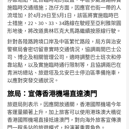
施臨時交通措施；氹仔方面，因應官也街一帶的人
流增加，於4月29日至5月1日，該區將實施臨時巴
士措施，22、30、33、34路線在駛經至亞利雅架圓
形地後，將改道奧林匹克大馬路繼續按原線行駛。
針對各陸路跨境口岸及中區繁忙路段，局方與治安
警察局會密切留意實時交通情況，協調兩間巴士公
司、博企及相關管理公司，適時調整巴士班次和停
靠站點，以及實施臨時通行限制等，且協調兩巴在
青洲坊總站、旅遊塔及北安巴士停泊區準備拖車，
以應對突發交通狀況。
旅局：宣傳香港機場直達澳門
旅遊局則表示，因應開放通關，香港國際機場今年
客運量顯著上升，加上旅客可以使用港珠澳大橋從
香港國際機場直接抵達澳門，對向海外旅客宣傳澳
門一程多站的旅遊模式，扮演著重要角色。