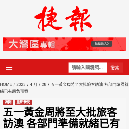
Skip
to
content
Primary
關
Menu
鍵
字:
HOME
2023
4 月
28
五一黃金周將至大批旅客訪澳 各部門準備就
緒已有應急預案
澳聞
重點新聞
五一黃金周將至大批旅客
訪澳 各部門準備就緒已有