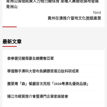
青洲山清理耗費人力物力難保育 業權人冀徵收換地發展
Reading
青洲山
Next
貴州在澳推介當地文化旅遊產業
最新文章
泰拳健兒關偉豪全錦賽奪亞軍
華億聯手澳科大發布魚鱗膠原蛋白肽科研成果
麗景灣「森」餐廳首次亮相「2026粵澳名優商品展」
陽江市經貿推介會暨澳門企業家座談會