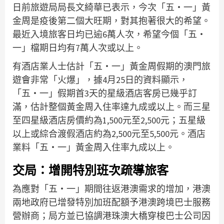
日前旅遊局局長文綺華已表示，今次「五‧一」黃
金周是疫後第二個大旺期，對其抱著很大的希望。
最近入境旅客日均已逾6萬人次，希望今個「五‧
一」檔期日均有7萬人次或以上。
有酒店業人士估計「五‧一」黃金周假期的澳門旅
遊會非常「火爆」，據4月25日的資料顯示，
「五‧一」假期首3天的星級酒店客房已幾乎訂
滿，估計整個黃金周入住率達九成或以上。而三星
至四星級酒店房價約為1,500元至2,500元；五星級
以上或綜合渡假酒店約為2,500元至5,500元。酒店
業料「五‧一」黃金周入住率九成以上。
交局：增開特別班次疏導旅客
為應對「五‧一」期間往返港澳需求的增加，港澳
兩地政府已增發特別加班配額予港澳跨境巴士服務
營辦商；局方並已協調港珠澳大橋穿梭巴士公司因