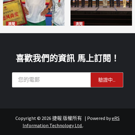
澳聞
澳聞
泰拳健兒關偉豪全錦賽奪亞軍
華億聯手澳科大發布魚鱗膠原
2026-08-08
蛋白肽科研成果
2026-08-08
喜歡我們的資訊 馬上訂閱！
Copyright © 2026 捷報 版權所有
|
Powered by
eRS
澳聞
澳聞
Information Technology Ltd.
.