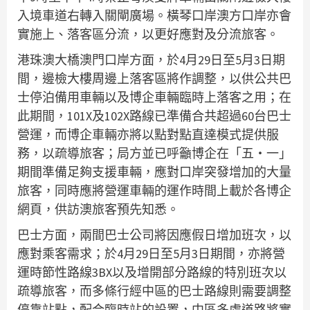
入境車道右轉入關閘廣場。橫琴口岸澳方口岸亦會
實施上、落客區分流，以更好應對及分流旅客。
港珠澳大橋澳門口岸方面，於4月29日至5月3日期
間，邊檢大樓周邊上落客區將作調整，以供公共巴
士停泊備用車輛以及博企車輛臨時上落客之用；在
此期間，101X及102X路線已準備合共超過60台巴士
營運，而博企車輛亦將以點對點直達模式提供服
務，以疏導旅客；局方並已呼籲博企在「五‧一」
期間準備足夠支援車輛，應對口岸突發增加的大量
旅客，同時應將營運車輛的運作時間上載於各博企
網頁，供訪澳旅客預先知悉。
巴士方面，兩間巴士公司將因應假日增加班次，以
應對乘客需求；於4月29日至5月3日期間，亦將營
運時節性路線3BX以及增開部分路線的特別班次以
疏導旅客，而多條行經中區的巴士路線則需要調整
停靠站點，配合臨時站的設置，中區多處道路將實