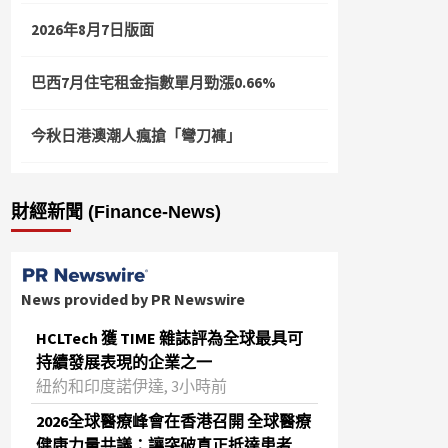
2026年8月7日版面
巴西7月住宅租金指數單月勁漲0.66%
今秋日港澳潮人瘋搶「彎刀褲」
財經新聞 (Finance-News)
News provided by PR Newswire
HCLTech 獲 TIME 雜誌評為全球最具可
持續發展表現的企業之一
紐約和印度諾伊達, 3小時前
2026全球醫療峰會在香港召開 全球醫療
健康力量共議：讓突破真正抵達患者