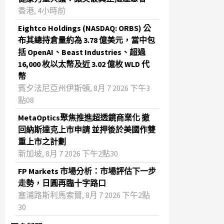
香港, 4小時前
Eightco Holdings (NASDAQ: ORBS) 公
布其總持倉量約為 3.78 億美元，當中包
括 OpenAI、Beast Industries、超過
16,000 枚以太幣及近 3.02 億枚 WLD 代
幣
賓夕法尼亞州伊斯頓, 8月 7 2026 下午3
點08
MetaOptics聚焦推進超透鏡商業化 撤
回納斯達克上市申請 並押後於美國作雙
重上市之計劃
新加坡, 8月 7 2026 下午2點30
FP Markets 市場分析：市場評估下一步
走勢，日圓再臨十字路口
塞浦路斯利馬索爾, 8月 7 2026 下午2點
30