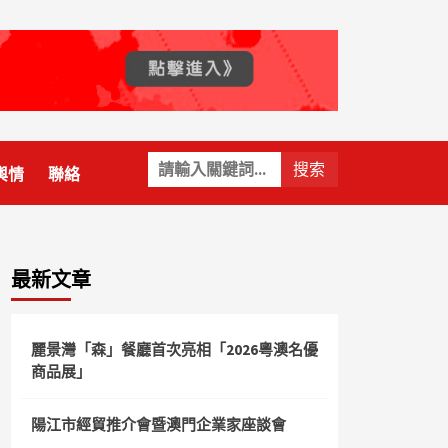
關
輿情
聯絡
鍵
字:
最新文章
麗景灣「森」餐廳首次亮相「2026粵澳名優
商品展」
陽江市經貿推介會暨澳門企業家座談會