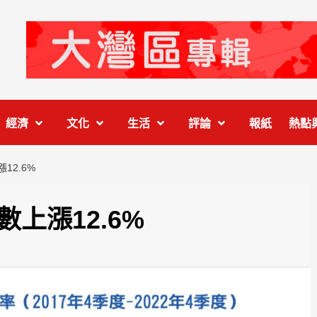
經濟
文化
生活
評論
報紙
熱點
12.6%
數上漲12.6%