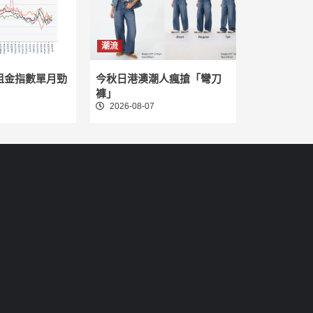
潮流
租金指數單月勁
今秋日港澳潮人瘋搶「彎刀
褲」
2026-08-07