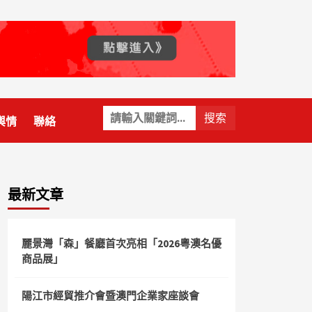
關
輿情
聯絡
鍵
字:
最新文章
麗景灣「森」餐廳首次亮相「2026粵澳名優
商品展」
陽江市經貿推介會暨澳門企業家座談會