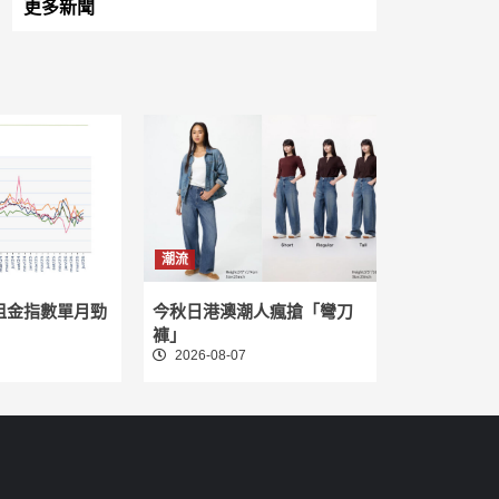
更多新聞
潮流
租金指數單月勁
今秋日港澳潮人瘋搶「彎刀
褲」
2026-08-07