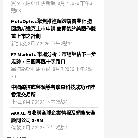
賓夕法尼亞州伊斯頓, 8月 7 2026 下午3
點08
MetaOptics聚焦推進超透鏡商業化 撤
回納斯達克上市申請 並押後於美國作雙
重上市之計劃
新加坡, 8月 7 2026 下午2點30
FP Markets 市場分析：市場評估下一步
走勢，日圓再臨十字路口
塞浦路斯利馬索爾, 8月 7 2026 下午2點
30
中國線控底盤領導者拿森科技成功登陸
香港交易所
上海, 8月 7 2026 下午2點20
AXA XL 將收購全球企業情報及網絡安全
顧問公司 S-RM
倫敦, 8月 7 2026 下午2點11