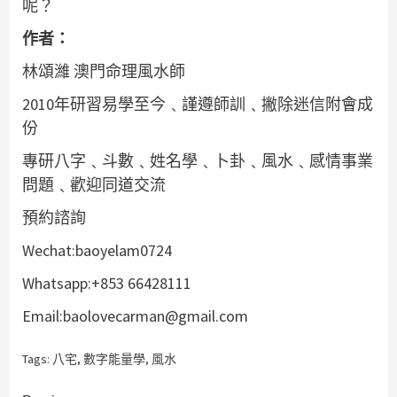
呢？
作者：
林頌濰 澳門命理風水師
2010年研習易學至今﹑謹遵師訓﹑撇除迷信附會成
份
專研八字﹑斗數﹑姓名學﹑卜卦﹑風水﹑感情事業
問題﹑歡迎同道交流
預約諮詢
Wechat:baoyelam0724
Whatsapp:+853 66428111
Email:baolovecarman@gmail.com
Tags:
八宅
,
數字能量學
,
風水