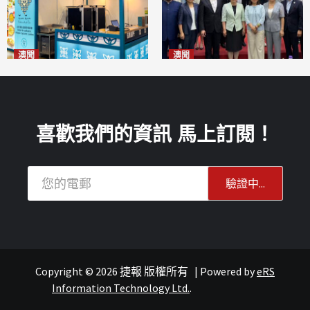
澳聞
澳聞
麗景灣「森」餐廳首次亮相
陽江市經貿推介會暨澳門企業
「2026粵澳名優商品展」
家座談會
2026-08-07
2026-08-07
喜歡我們的資訊 馬上訂閱！
Copyright © 2026 捷報 版權所有
|
Powered by
eRS
報紙
葡語國家經貿
Information Technology Ltd.
.