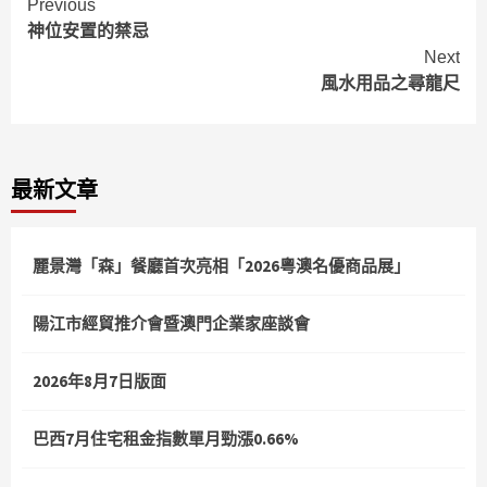
Continue
Previous
神位安置的禁忌
Reading
Next
風水用品之尋龍尺
最新文章
麗景灣「森」餐廳首次亮相「2026粵澳名優商品展」
陽江市經貿推介會暨澳門企業家座談會
2026年8月7日版面
巴西7月住宅租金指數單月勁漲0.66%