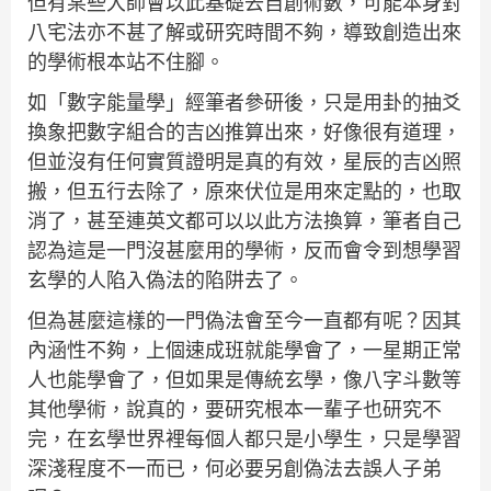
但有某些大師會以此基礎去自創術數，可能本身對
八宅法亦不甚了解或研究時間不夠，導致創造出來
的學術根本站不住腳。
如「數字能量學」經筆者參研後，只是用卦的抽爻
換象把數字組合的吉凶推算出來，好像很有道理，
但並沒有任何實質證明是真的有效，星辰的吉凶照
搬，但五行去除了，原來伏位是用來定點的，也取
消了，甚至連英文都可以以此方法換算，筆者自己
認為這是一門沒甚麼用的學術，反而會令到想學習
玄學的人陷入偽法的陷阱去了。
但為甚麼這樣的一門偽法會至今一直都有呢？因其
內涵性不夠，上個速成班就能學會了，一星期正常
人也能學會了，但如果是傳統玄學，像八字斗數等
其他學術，說真的，要研究根本一輩子也研究不
完，在玄學世界裡每個人都只是小學生，只是學習
深淺程度不一而已，何必要另創偽法去誤人子弟