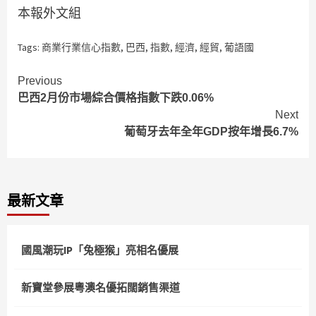
本報外文組
Tags:
商業行業信心指數
,
巴西
,
指數
,
經濟
,
經貿
,
葡語國
Continue
Previous
巴西2月份市場綜合價格指數下跌0.06%
Reading
Next
葡萄牙去年全年GDP按年增長6.7%
最新文章
國風潮玩IP「兔極猴」亮相名優展
新寶堂參展粵澳名優拓闊銷售渠道