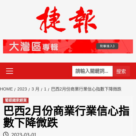
Skip
to
content
Primary
關
Menu
鍵
字:
HOME
2023
3 月
1
巴西2月份商業行業信心指數下降微跌
葡語國家經貿
巴西2月份商業行業信心指
數下降微跌
2023-03-01