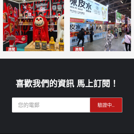
澳聞
澳聞
國風潮玩IP「兔極猴」亮相名
新寶堂參展粵澳名優拓闊銷售
優展
渠道
2026-08-06
2026-08-06
喜歡我們的資訊 馬上訂閱！