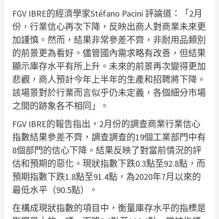
FGV IBRE的經濟學家Stéfano Pacini 評論道：「2月
份，行業信心再次下降，反映出商人對商業未來更
加謹慎。然而，結果非常參差不齊，非耐用品類別
的前景更為看好。儘管國內需求略有改善，但結果
顯示庫存水平有所上升。未來的前景再次變得更加
悲觀，商人預計今年上半年的生產和招聘將下降。
該場景對於行業而言似乎仍未定義，各個細分市場
之間的跡象各不相同」。
FGV IBRE的報告指出，2月份的調查商業行業信心
指數結果參差不齊，調查調查的19個工業部門中有
8個部門的信心下降。結果反映了對當前情況的評
估和預期的惡化。現狀指數下跌0.3點至92.8點，而
預期指數下跌1.8點至91.4點，為2020年7月以來的
最低水平（90.5點）。
在構成現狀指數的項目中，衡量庫存水平的指標是