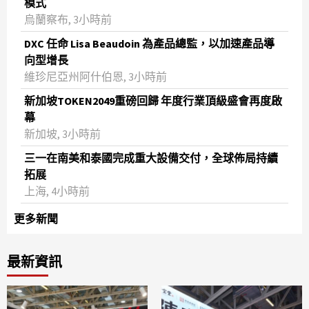
模式
烏蘭察布, 3小時前
DXC 任命 Lisa Beaudoin 為產品總監，以加速產品導
向型增長
維珍尼亞州阿什伯恩, 3小時前
新加坡TOKEN2049重磅回歸 年度行業頂級盛會再度啟
幕
新加坡, 3小時前
三一在南美和泰國完成重大設備交付，全球佈局持續
拓展
上海, 4小時前
更多新聞
最新資訊