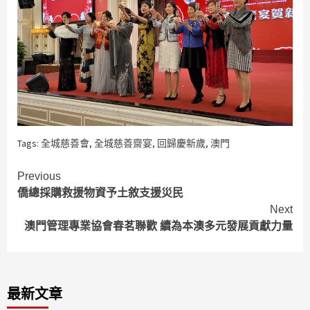
Tags:
全城慈善會
,
全城慈善齋宴
,
回歸慶新歲
,
澳門
Continue
Previous
僑總採購救援物資予土敘支援災民
Reading
Next
澳門管理專業協會春茗聯歡 續為本澳多元發展貢獻力量
最新文章