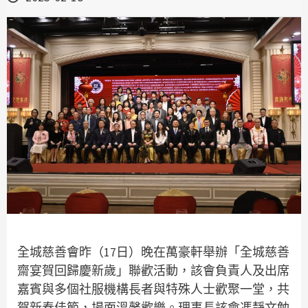
全城慈善會昨（17日）晚在萬豪軒舉辦「全城慈善
齋宴賀回歸慶新歲」聯歡活動，該會負責人及出席
嘉賓與多個社服機構長者與特殊人士歡聚一堂，共
賀新春佳節，場面溫馨歡樂。理事長該會馮靜文勉