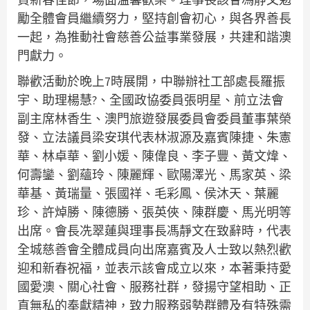
勵全體會員繼續努力，堅持創會初心，與各界善長
一起，為推動社會慈善公益事業發展，共建和諧澳
門獻力。
聯歡活動於晚上7時展開，中聯辦社工部處長羅振
宇、助理楊慧?、全國政協委員張明星、前立法會
副主席林香生、澳門旅遊發展委員會委員董事葉榮
發、立法議員梁安琪代表林淑源及嘉賓陳捷、朱憲
華、林卓華、劉小媛、陳偉良、李子豐、黃文煒、
何壽鑾、劉蘊玲、陳麗輝、歐陽澤光、馬家英、梁
華基、黃瑞量、張國祥、毛彩鳳、侯沐天、葉麗
珍、許焯勝、陳德勝、張英俠、陳群慶、馬光明等
出席。會長冼翠蓮與理事長馮靜文在致辭時，代表
全城慈善會全體成員向出席嘉賓及人士致以熱烈歡
迎和新春祝福，並表示該會成立以來，本著秉持愛
國愛澳、關心社會、服務社群，發揚守望相助、正
直無私的奉獻精神，致力服務弱勢群體及有特殊需