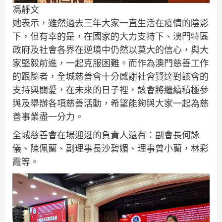
馮靜文
她表示，雖然過去三年大家一直生活在疫情的陰影
下，但有幸的是，在國家的大力支持下、澳門特區
政府及社會各界在逆境中仍然以莫大的信心，與大
家堅毅前進，一起克服困難。而作為澳門慈善工作
的跟隨者，全城慈善會十分感謝社會賢達對該會的
支持與關愛，在未來的日子裡，該會將繼續積極參
與及舉辦各項慈善活動，希望能夠與大家一起為慈
善事業盡一分力。
全城慈善會在場迎迓的負責人還有：副會長何詠
儀、陳佩蘭、副理事長沙碧媚、理事曾小蘭，林彩
霞等。