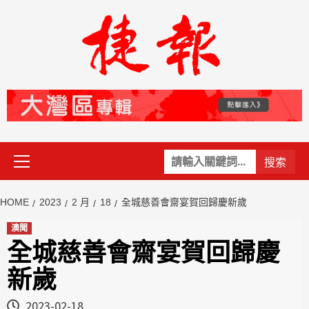
Skip
to
content
Primary
關
Menu
鍵
字:
HOME
2023
2 月
18
全城慈善會齋宴賀回歸慶新歲
澳聞
全城慈善會齋宴賀回歸慶
新歲
2023-02-18