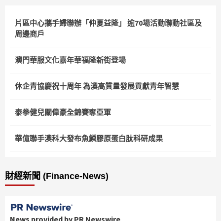
片區中心攜手婦聯辦「仲夏益隆」 逾70場活動聯動社區及
周邊商戶
澳門華服文化嘉年華福隆新街登場
休企青協慶祝十周年 為澳高質量發展貢獻青年智慧
泰拳健兒關偉豪全錦賽奪亞軍
華億聯手澳科大發布魚鱗膠原蛋白肽科研成果
財經新聞 (Finance-News)
News provided by PR Newswire