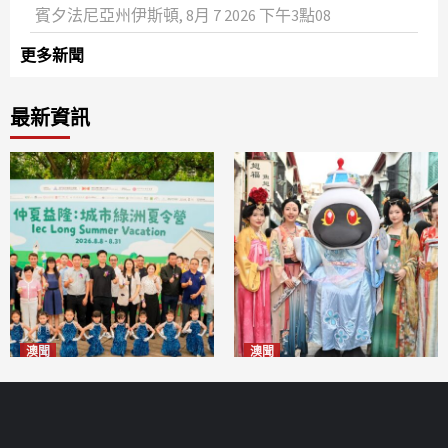
賓夕法尼亞州伊斯頓, 8月 7 2026 下午3點08
更多新聞
最新資訊
澳聞
澳聞
片區中心攜手婦聯辦「仲夏益
澳門華服文化嘉年華福隆新街
隆」 逾70場活動聯動社區及周
登場
2026-08-09
邊商戶