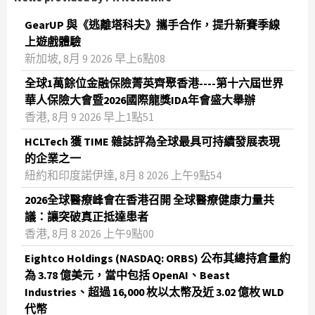
GearUP 與《逃離塔科夫》攜手合作，提升新賽季線
上遊戲體驗
新加坡, 8月 9 2026 早上6點08
全球1萬餘位金融保險菁英齊聚香港----第十六屆世界
華人保險大會暨2026國際龍獎IDA年會盛大舉辦
香港, 8月 9 2026 早上1點51
HCLTech 獲 TIME 雜誌評為全球最具可持續發展表現
的企業之一
紐約和印度諾伊達, 8月 8 2026 上午9點54
2026全球醫療峰會在香港召開 全球醫療健康力量共
議：讓突破真正抵達患者
香港, 8月 8 2026 上午9點00
Eightco Holdings (NASDAQ: ORBS) 公布其總持倉量約
為 3.78 億美元，當中包括 OpenAI、Beast
Industries、超過 16,000 枚以太幣及近 3.02 億枚 WLD
代幣