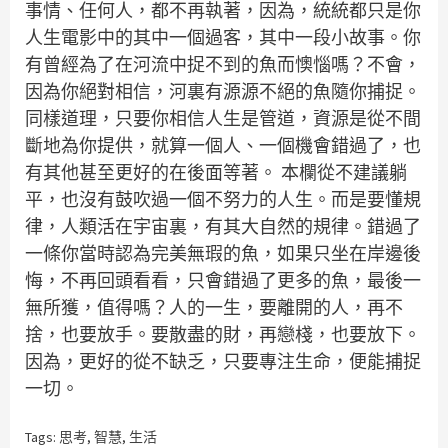
事情、任何人，都不再執著，因為，統統都只是你
人生電影中的其中一個過客，其中一段小故事。你
有曾經為了在河流中捉不到的魚而懊惱嗎？不會，
因為你絕對相信，河裏有源源不絕的魚隨你捕捉。
同樣道理，只要你相信人生是管道，資源是從不間
斷地為你提供，就算一個人、一個機會錯過了，也
有其他甚至更好的在後面等著。 本欄從不建議躺
平，也沒有鼓吹過一個不努力的人生。而是要懂規
律，人類活在宇宙裏，有其大自然的規律。錯過了
一條你當時認為完美無瑕的魚，如果只坐在岸邊後
悔，不再回頭看看，只會錯過了更多的魚，最後一
無所獲，值得嗎？人的一生，要離開的人，再不
捨，也要放手。要散盡的財，再戀棧，也要放下。
因為，更好的從不缺乏，只要專注生命，便能捕捉
一切。
Tags:
思考
,
智慧
,
生活