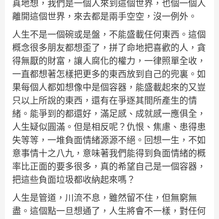
真地想，我們是一個人來到這個世界，也個一個人
離開這個世界，來去都是兩手空空，沒一例外。
人生不是一個碗或是盤，不能盛載任何東西。這個
概念很多朋友都想歪了，拼了命地把喜歡的人，貪
得無厭的財富，讓人腐化的權力，一律照單全收，
一直都想著怎樣把更多的東西放到自己的兜裏。如
果每個人都如想像中是個容器，能盛載起來的又豈
只以上所說的東西，還有在爭逐其間所產生的情
緒。能爭到的都還好，滿足感、成就感一應俱全，
人生疑似圓滿。但是相反呢？仇恨、焦慮、患得患
失等等，一堆負面情緒源源不絕。回想一生，不如
意事情十之八九，意味著我們能得到負面情緒的概
率比正面的要多很多，真的希望自己是一個容器，
把這些負面垃圾都收納起來嗎？
人生是管道，川流不息，雖然留不住，但無窮無
盡。這個點一旦想通了，人生將會不一樣，對任何