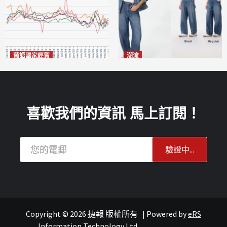
葡語國家經貿
潮流
巴西7月住宅租金指數單月勁
今秋日港澳潮人瘋搶「彎刀
漲0.66%
褲」
2026-08-07
2026-08-07
喜歡我們的資訊 馬上訂閱！
Copyright © 2026 捷報 版權所有
|
Powered by
eRS
澳聞
重點新聞
澳聞
Information Technology Ltd.
.