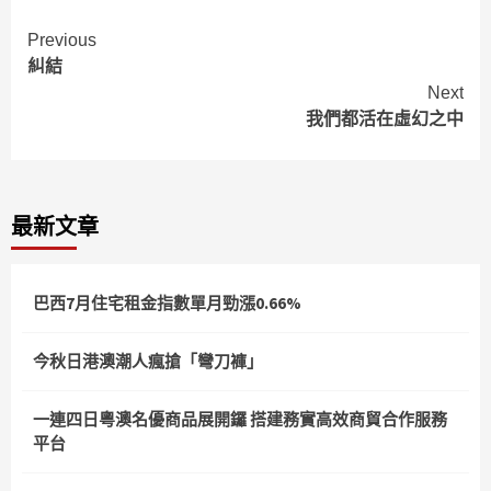
Continue
Previous
糾結
Reading
Next
我們都活在虛幻之中
最新文章
巴西7月住宅租金指數單月勁漲0.66%
今秋日港澳潮人瘋搶「彎刀褲」
一連四日粵澳名優商品展開鑼 搭建務實高效商貿合作服務
平台