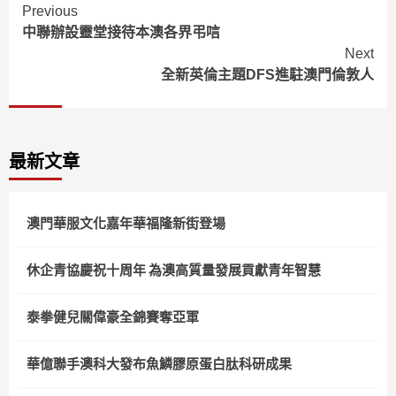
Continue
Previous
中聯辦設靈堂接待本澳各界弔唁
Reading
Next
全新英倫主題DFS進駐澳門倫敦人
最新文章
澳門華服文化嘉年華福隆新街登場
休企青協慶祝十周年 為澳高質量發展貢獻青年智慧
泰拳健兒關偉豪全錦賽奪亞軍
華億聯手澳科大發布魚鱗膠原蛋白肽科研成果