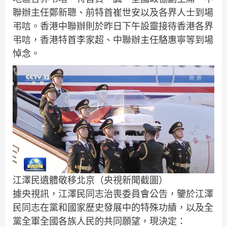
聯辦主任鄭新聰、前特首崔世安以及各界人士到場
弔唁。香港中聯辦則於昨日下午設靈接待香港各界
弔唁，香港特首李家超、中聯辦主任駱惠寧等到場
悼念。
江澤民遺體敬移北京（央視新聞截圖）
據央視訊，江澤民同志治喪委員會公告，鑒於江澤
民同志在黨和國家歷史發展中的特殊功績，以及全
黨全軍全國各族人民的共同願望，現決定：