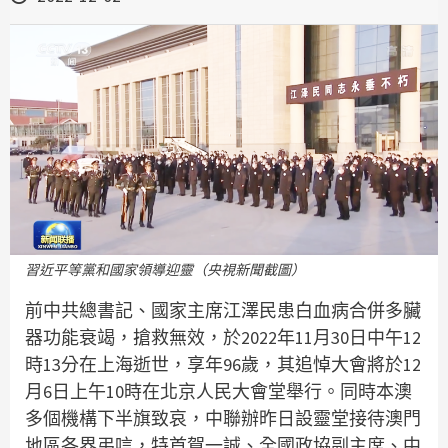
習近平等黨和國家領導迎靈（央視新聞截圖）
前中共總書記、國家主席江澤民患白血病合併多臟
器功能衰竭，搶救無效，於2022年11月30日中午12
時13分在上海逝世，享年96歲，其追悼大會將於12
月6日上午10時在北京人民大會堂舉行。同時本澳
多個機構下半旗致哀，中聯辦昨日設靈堂接待澳門
地區各界弔唁，特首賀一誠、全國政協副主席、中