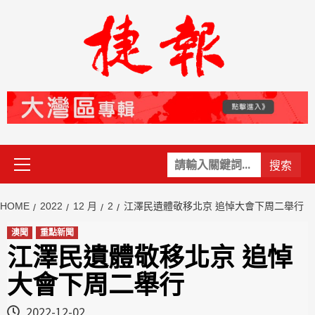
Skip
to
content
Primary
關
Menu
鍵
字:
HOME
2022
12 月
2
江澤民遺體敬移北京 追悼大會下周二舉行
澳聞
重點新聞
江澤民遺體敬移北京 追悼
大會下周二舉行
2022-12-02