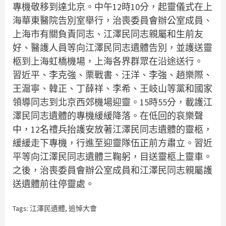
專機敬移到達北京。中午12時10分，起靈儀式在上
海華東醫院告別室舉行，治喪委員會辦公室成員、
上海市有關負責同志、江澤民同志親屬和生前友
好、醫護人員等向江澤民同志遺體告別，並護送靈
柩到上海虹橋機場，上海各界群眾在沿途送行。
習近平、李克強、栗戰書、汪洋、李強、趙樂際、
王滬寧、韓正、丁薛祥、李希、王岐山等黨和國家
領導同志到北京西郊機場迎靈。15時55分，載護江
澤民同志遺體的專機緩緩降落。在低回的哀樂聲
中，12名禮兵抬護安放著江澤民同志遺體的靈柩，
緩緩走下專機，行進至迎靈隊伍正前方肅立。習近
平等向江澤民同志遺體三鞠躬，目送靈柩上靈車。
之後，治喪委員會辦公室成員和江澤民同志親屬護
送遺體前往停靈處。
Tags:
江澤民遺體
,
追悼大會