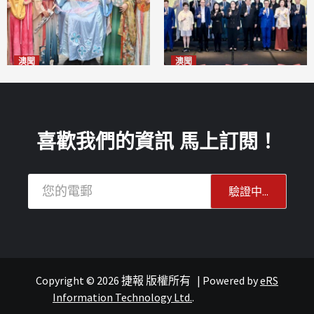
澳聞
澳聞
澳門華服文化嘉年華福隆新街
休企青協慶祝十周年 為澳高質
登場
量發展貢獻青年智慧
2026-08-09
2026-08-09
喜歡我們的資訊 馬上訂閱！
Copyright © 2026 捷報 版權所有
|
Powered by
eRS
澳聞
澳聞
Information Technology Ltd.
.