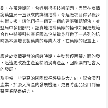
始策劃，在籌建期間，曾遇到很多技術問題，盡管在疫情
感謝藥監局一直以來的詳細指導，令建廠項目得以穏步
予技術支援，讓他們把一個又一個的建廠難題解決，並
藥監局中多個部門，認真地指導藥廠的操作如何更規範
澳合作中醫藥科技產業園為企業量身訂做了一系列的培
同時為本澳培養製藥業的專業人才，在藥廠的配置上，
藥廠曾於疫情突發的嚴峻時期，主動暫停西藥方面的發
下，迅速更改為生產酒精類消毒產品，回應澳門社會大
藥的發展。
以及申領一些更高的國際標準評級為大方向，配合澳門
康產業，抓緊大灣區的發展機遇，更要將產品出口到葡
醫藥產業略盡綿力。