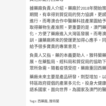
據藥廠負責人介紹，藥廠於2018年開
期間，有幸得到貿促局的努力協調，更
進行，而粵澳合作中醫藥科技產業園給
取得藥物生產准照。更重要的是，澳門
化，方便了藥廠進入大灣區發展。而粵
訓，讓藥廠將來的營運更加得心應手，
給予很多寶貴的專業意見。
負責人又指，藥的本義要助人，雅特蘭
展。在藥監局、經科局和貿促局的協助
眾所急需。隨着疫情受控，藥廠重回西
藥廠未來主要是產品研發，劑型增加，
特區政府提倡的產業多元化，投身大健
語系國家，面向世界，為國家及澳門的
Tags:
西藥廠
,
雅特蘭