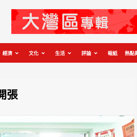
經濟
文化
生活
評論
報紙
熱點
開張