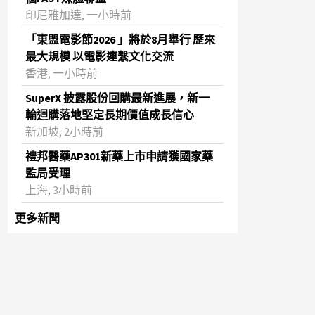
印尼雅加達, 一小時前
「東盟電影節2026 」將於8月舉行 歷來
最大規模 以電影連繫文化交流
香港, 一小時前
SuperX 披露股份回購最新進展，新一
輪迴購落地堅定長期價值成長信心
新加坡, 2小時前
禮邦醫藥AP301新藥上市申請獲國家藥
監局受理
上海, 3小時前
更多新聞