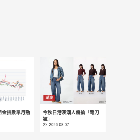
潮流
租金指數單月勁
今秋日港澳潮人瘋搶「彎刀
褲」
2026-08-07