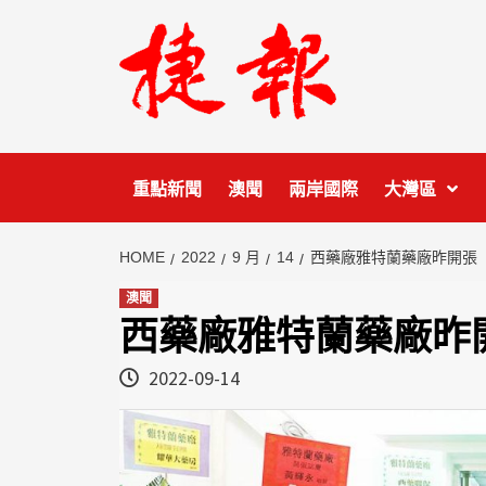
Skip
to
content
重點新聞
澳聞
兩岸國際
大灣區
HOME
2022
9 月
14
西藥廠雅特蘭藥廠昨開張
澳聞
西藥廠雅特蘭藥廠昨
2022-09-14