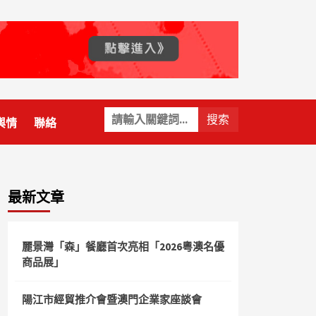
關
輿情
聯絡
鍵
字:
最新文章
麗景灣「森」餐廳首次亮相「2026粵澳名優
商品展」
陽江市經貿推介會暨澳門企業家座談會