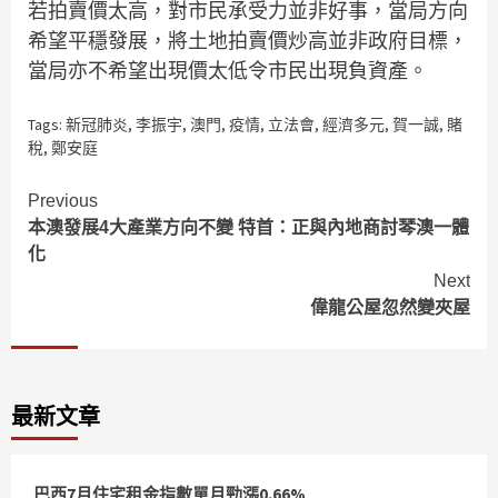
若拍賣價太高，對市民承受力並非好事，當局方向
希望平穩發展，將土地拍賣價炒高並非政府目標，
當局亦不希望出現價太低令市民出現負資產。
Tags:
新冠肺炎
,
李振宇
,
澳門
,
疫情
,
立法會
,
經濟多元
,
賀一誠
,
賭
稅
,
鄭安庭
Continue
Previous
本澳發展4大產業方向不變 特首：正與內地商討琴澳一體
Reading
化
Next
偉龍公屋忽然變夾屋
最新文章
巴西7月住宅租金指數單月勁漲0.66%