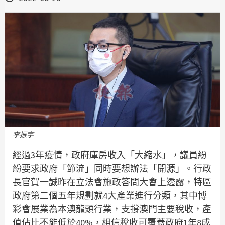
李振宇
經過3年疫情，政府庫房收入「大縮水」，議員紛
紛要求政府「節流」同時要想辦法「開源」。行政
長官賀一誠昨在立法會施政答問大會上透露，特區
政府第二個五年規劃就4大產業進行分類，其中博
彩會展業為本澳龍頭行業，支撐澳門主要稅收，產
值佔比不能低於40%，相信稅收可覆蓋政府1年8成