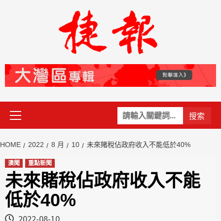
Skip
to
content
Primary
關
Menu
鍵
字:
HOME
2022
8 月
10
未來賭稅佔政府收入不能低於40%
澳聞
重點新聞
未來賭稅佔政府收入不能
低於40%
2022-08-10