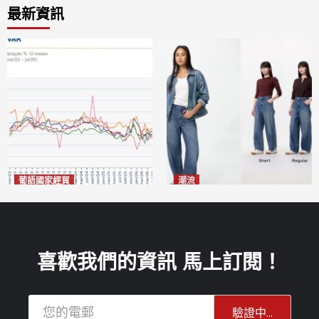
最新資訊
葡語國家經貿
潮流
巴西7月住宅租金指數單月勁
今秋日港澳潮人瘋搶「彎刀
漲0.66%
褲」
2026-08-07
2026-08-07
喜歡我們的資訊 馬上訂閱！