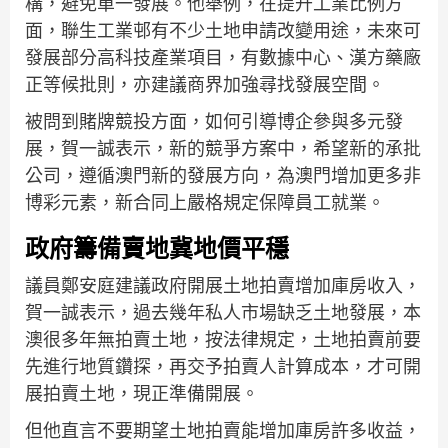
構，避免單一發展。他舉例，在提升工業比例方
面，聯生工業邨有不少土地申請改變用途，未來可
發展部分高科技產業項目，有數據中心、漢方藥廠
正等候批則，亦建議商界加強尋找發展空間。
被問到賭牌競投方面，如何引導博企參與多元發
展，賀一誠表示，新的競爭方案中，希望新的承批
公司，遵循澳門新的發展方向，為澳門增加更多非
博彩元素，新合同上嚴格規定保障員工就業。
政府籌備賣地冀地價平穩
議員鄭安庭建議政府開展土地拍賣增加庫房收入，
賀一誠表示，過去幾年私人市場缺乏土地發展，本
澳很多年無拍賣土地，按法律規定，土地拍賣前要
先進行地質鑽探，再交予拍賣人計算成本，才可開
展拍賣土地，現正準備開展。
但他直言不要期望土地拍賣能增加庫房許多收益，