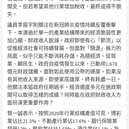
開支，但若希望其他行業增加稅收，最終或得不償
失。
議員李振宇則關注在新冠肺炎疫情持續反覆衝擊
下，本澳過於單一的產業結構帶來的經濟脆弱性更
加凸顯，財政收入銳減。政府即使有心「節流」以
促進經濟社會可持續發展，但面對「開源」無力的
局面，似乎只能不斷消耗存儲。為穩經濟、促就
業、顧民生，政府自疫情發生以來，已動用1,678
億元財政儲備。面對如此使用公帑的速度，如果沒
有其他收入來源，即使家底雄厚，終有耗盡一日。
他關注本屆政府任期過半，經濟適度多元在施政期
間可以取得怎樣的成績？何時能在政府財政收入方
面扮演更重要作用？
賀一誠表示，按照2020年行業結構產值可見，博彩
業佔比21.3%、不動產行業佔17.6%、銀行保險業
超過12%、餐飲業佔比1.68%、酒店業佔1.1%、批