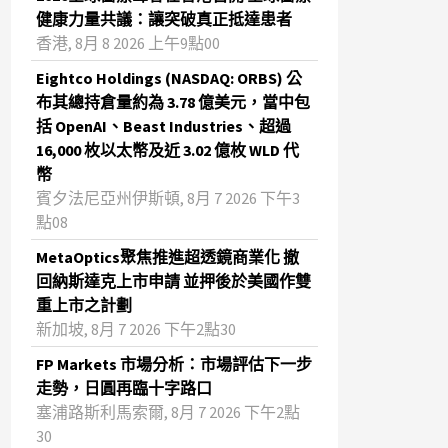
健康力量共議：讓突破真正抵達患者
香港, 8月 8 2026 上午9點00
Eightco Holdings (NASDAQ: ORBS) 公
布其總持倉量約為 3.78 億美元，當中包
括 OpenAI、Beast Industries、超過
16,000 枚以太幣及近 3.02 億枚 WLD 代
幣
賓夕法尼亞州伊斯頓, 8月 7 2026 下午3
點08
MetaOptics聚焦推進超透鏡商業化 撤
回納斯達克上市申請 並押後於美國作雙
重上市之計劃
新加坡, 8月 7 2026 下午2點30
FP Markets 市場分析：市場評估下一步
走勢，日圓再臨十字路口
塞浦路斯利馬索爾, 8月 7 2026 下午2點
30