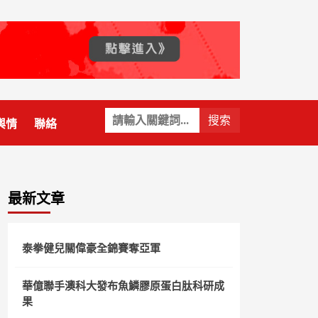
關
輿情
聯絡
鍵
字:
最新文章
泰拳健兒關偉豪全錦賽奪亞軍
華億聯手澳科大發布魚鱗膠原蛋白肽科研成
果