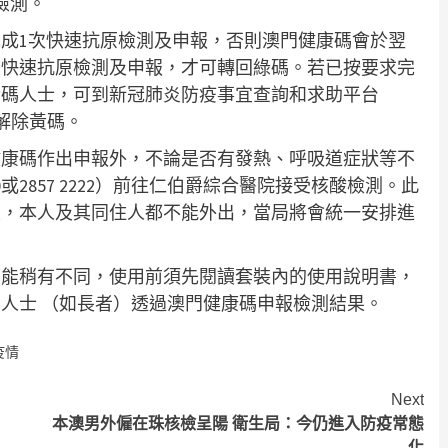
檢測。
成1次快速抗原檢測及申報，否則澳門健康碼會於翌
回快速抗原檢測及申報，才可轉回綠碼。若已按要求完
黃碼人士，可到新冠肺炎防疫事宜查詢和求助平台
）申請解除黃碼。
健康碼作出申報外，不論是否有發熱、呼吸道症狀等不
或2857 2222）前往仁伯爵綜合醫院接受核酸檢測。此
性，本人及其同住人都不能外出，當局將會統一安排進
可能稍有不同，使用前須先閱讀套裝內的使用說明書，
人士 （如長者）透過澳門健康碼申報檢測結果。
疫情
Next
本澳男外僱在珠核檢呈陽 衛生局：今仍進入防疫常態
化