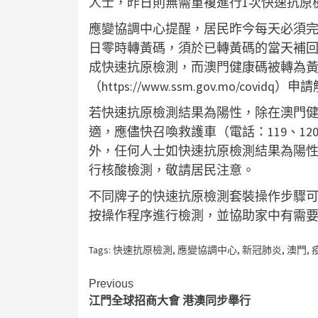
人士，昨日則無需重複進行1次快速抗原
應變協調中心提醒，居民昨今每天必須完
日零時轉黃碼，須於已轉黃碼的當天補
成快速抗原檢測，而澳門健康碼被轉為
（https://www.ssm.gov.mo/covidq
若快速抗原檢測結果為陽性，除在澳門
適，應儘快召喚救護車（電話：119、120
外，任何人士如快速抗原檢測結果為陽
行核酸檢測，敬請居民注意。
不同牌子的快速抗原檢測套裝操作步驟
按操作程序進行檢測，並協助家中有需要
Tags:
快速抗原檢測
,
應變協調中心
,
新冠肺炎
,
澳門
,
Continue
Previous
江門全球招商大會 港澳同步舉行
Reading