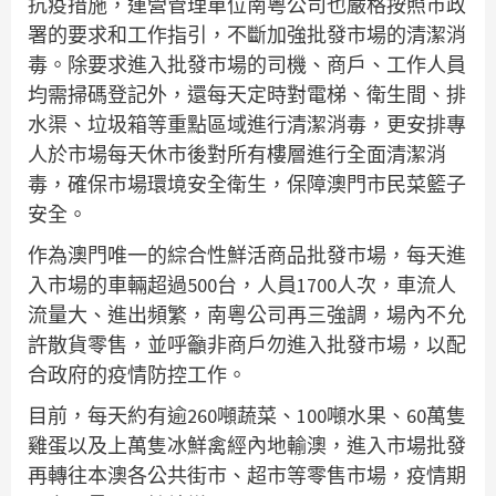
抗疫措施，運營管理單位南粵公司也嚴格按照市政
署的要求和工作指引，不斷加強批發市場的清潔消
毒。除要求進入批發市場的司機、商戶、工作人員
均需掃碼登記外，還每天定時對電梯、衛生間、排
水渠、垃圾箱等重點區域進行清潔消毒，更安排專
人於市場每天休市後對所有樓層進行全面清潔消
毒，確保市場環境安全衛生，保障澳門市民菜籃子
安全。
作為澳門唯一的綜合性鮮活商品批發市場，每天進
入市場的車輛超過500台，人員1700人次，車流人
流量大、進出頻繁，南粵公司再三強調，場內不允
許散貨零售，並呼籲非商戶勿進入批發市場，以配
合政府的疫情防控工作。
目前，每天約有逾260噸蔬菜、100噸水果、60萬隻
雞蛋以及上萬隻冰鮮禽經內地輸澳，進入市場批發
再轉往本澳各公共街市、超市等零售市場，疫情期