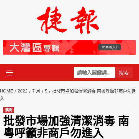
Skip
to
content
Primary
關
Menu
鍵
字:
HOME
2022
7 月
5
批發市場加強清潔消毒 南粵呼籲非商戶勿進
入
澳聞
批發市場加強清潔消毒 南
粵呼籲非商戶勿進入