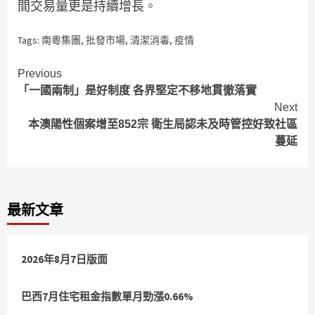
間交易量更是持續增長。
Tags:
南粵集團
,
批發市場
,
清潔消毒
,
疫情
Continue
Previous
「一國兩制」是好制度 各界堅定不移地貫徹落實
Reading
Next
本澳陽性個案增至852宗 衛生局認未及時管控好致社區
蔓延
最新文章
2026年8月7日版面
巴西7月住宅租金指數單月勁漲0.66%