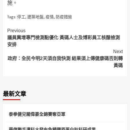
施。
Tags:
停工
,
建築地盤
,
疫情
,
防疫措施
Continue
Previous
議員冀增專門檢測點優化 黃碼人士及博彩員工核酸檢測
Reading
安排
Next
政府：全民今明2天須自我快測 結果須上傳健康碼否則轉
黃碼
最新文章
泰拳健兒關偉豪全錦賽奪亞軍
華億聯手澳科大發布魚鱗膠原蛋白肽科研成果