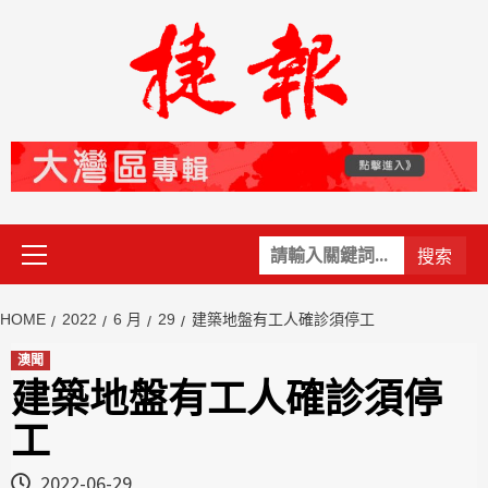
Skip
to
content
Primary
關
Menu
鍵
字:
HOME
2022
6 月
29
建築地盤有工人確診須停工
澳聞
建築地盤有工人確診須停
工
2022-06-29