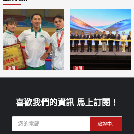
澳聞
澳聞
泰拳健兒關偉豪全錦賽奪亞軍
華億聯手澳科大發布魚鱗膠原
2026-08-08
蛋白肽科研成果
2026-08-08
喜歡我們的資訊 馬上訂閱！