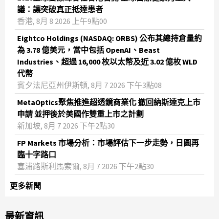
議：讓突破真正抵達患者
香港, 8月 8 2026 上午9點00
Eightco Holdings (NASDAQ: ORBS) 公布其總持倉量約
為 3.78 億美元，當中包括 OpenAI、Beast
Industries、超過 16,000 枚以太幣及近 3.02 億枚 WLD
代幣
賓夕法尼亞州伊斯頓, 8月 7 2026 下午3點08
MetaOptics聚焦推進超透鏡商業化 撤回納斯達克上市
申請 並押後於美國作雙重上市之計劃
新加坡, 8月 7 2026 下午2點30
FP Markets 市場分析：市場評估下一步走勢，日圓再
臨十字路口
塞浦路斯利馬索爾, 8月 7 2026 下午2點30
更多新聞
最新資訊