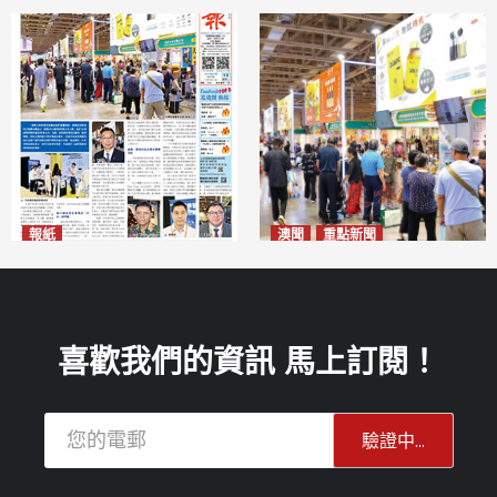
報紙
澳聞
重點新聞
2026年8月10日版面
粵澳名優展四天料九萬人次入
2026-08-10
場 招商局：近卅企業有意落戶
澳門
2026-08-10
喜歡我們的資訊 馬上訂閱！