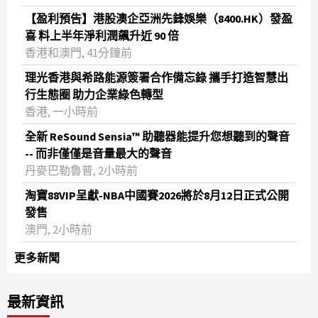
【盈利預告】港股澳企亞洲先鋒娛樂（8400.HK）發盈
喜 料上半年淨利潤飆升近 90 倍
香港和澳門, 41分鐘前
理光香港與希路能源簽署合作備忘錄 攜手打造智慧出
行生態圈 助力企業綠色轉型
香港, 一小時前
全新 ReSound Sensia™ 助聽器能提升您想聽到的聲音
-- 而非僅僅是音量最大的聲音
丹麥巴勒魯普, 2小時前
淘寶88VIP呈獻-NBA中國賽2026將於8月12日正式公開
發售
澳門, 2小時前
更多新聞
最新資訊