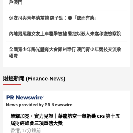
戶澳門
保安司與青年清茶談 陳子勁：要「聽而有應」
內地男尾隨女友上車襲擊被捕 警控以殺人未遂移送檢察院
全國青少年陽光體育大會鄭州舉行 澳門青少年競技交流收
穫豐
財經新聞 (Finance-News)
News provided by PR Newswire
榮耀加冕，實力見證｜華龍航空一舉斬獲 CFS 第十五
屆財經峰會三項重磅大獎
香港, 17分鐘前