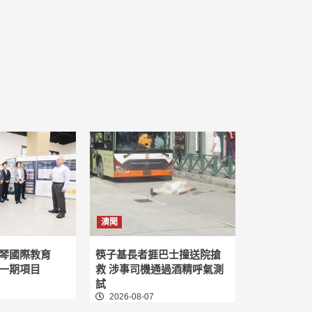
澳聞
琴國際教育
筷子基長者捱巴士撞送院搶
一期項目
救 涉事司機通過酒精呼氣測
試
2026-08-07