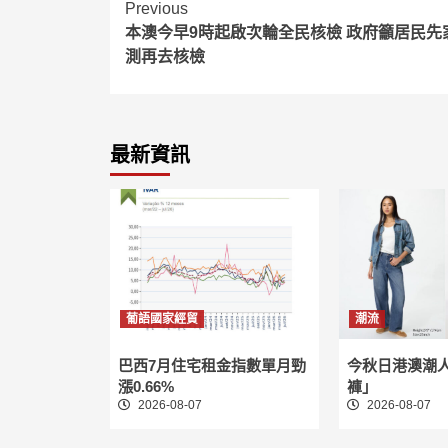
Continue
Previous
本澳今早9時起啟次輪全民核檢 政府籲居民先
Reading
測再去核檢
最新資訊
葡語國家經貿
潮流
巴西7月住宅租金指數單月勁
今秋日港澳潮
漲0.66%
褲」
2026-08-07
2026-08-07