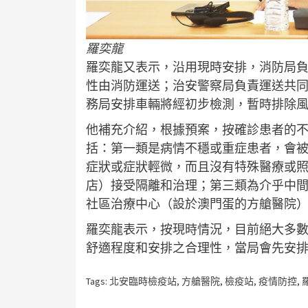
羅奕龍
羅奕龍又表示，沿用現時安排，消防局
性由消防運送；治安警察局負責運送共
務局安排車輛將經初步檢測，暫時排除
他補充介紹，根據預案，按確診患者的
括：第一類是病情不穩或重症患者，會
症狀或症狀輕微，而且沒有特殊醫療或
店）接受隔離和治理；第三類為介乎中
社區治療中心（設於澳門蛋的方艙醫院
羅奕龍表示，按現時情況，目前絕大多
舒適程度和安排之合理性，當局會先安
Tags:
北安臨時檢疫站
,
方艙醫院
,
檢疫站
,
疫情防控
,