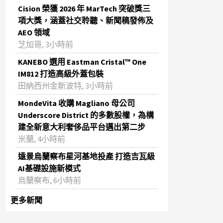
Cision 榮獲 2026 年 MarTech 突破獎三
項大獎，涵蓋社交聆聽、新聞稿發佈及
AEO 領域
芝加哥, 3小時前
KANEBO 選用 Eastman Cristal™ One
IM812 打造高級外蓋包裝
田納西州金斯波特, 3小時前
MondeVita 收購 Magliano 母公司
Underscore District 的多數股權，為構
建全新意大利奢侈品平台邁出第二步
米蘭, 4小時前
遠景烏蘭察布星河基地投產 打造吉瓦級
AI基礎設施新模式
烏蘭察布, 6小時前
更多新聞