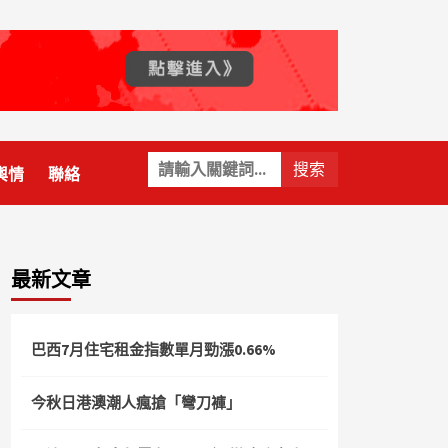
關
輿情
聯絡
鍵
字:
最新文章
巴西7月住宅租金指數單月勁漲0.66%
今秋日港澳潮人瘋搶「彎刀褲」