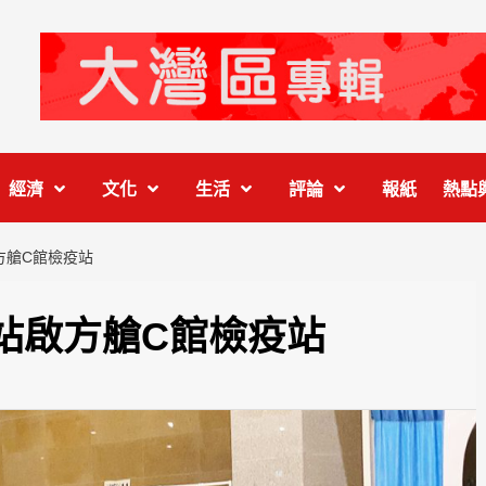
經濟
文化
生活
評論
報紙
熱點
方艙C館檢疫站
站啟方艙C館檢疫站