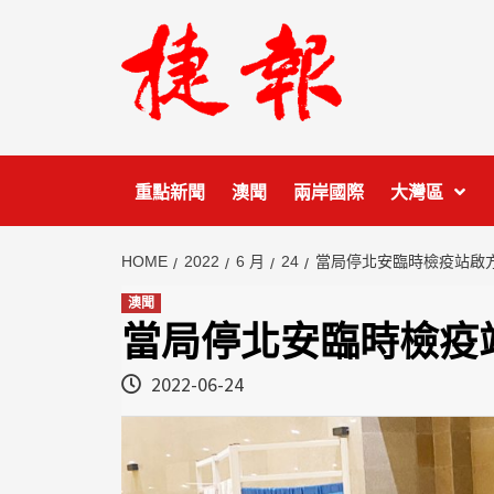
Skip
to
content
重點新聞
澳聞
兩岸國際
大灣區
HOME
2022
6 月
24
當局停北安臨時檢疫站啟
澳聞
當局停北安臨時檢疫
2022-06-24