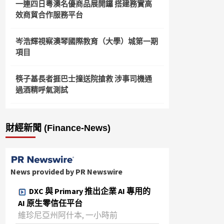
一連四日粵澳名優商品展開鑼 搭建務實高
效商貿合作服務平台
岑浩輝視察澳琴國際教育（大學）城第一期
項目
筷子基長者捱巴士撞送院搶救 涉事司機通
過酒精呼氣測試
財經新聞 (Finance-News)
News provided by PR Newswire
DXC 與 Primary 推出企業 AI 專用的
AI 原生零信任平台
維珍尼亞州阿什本, 一小時前