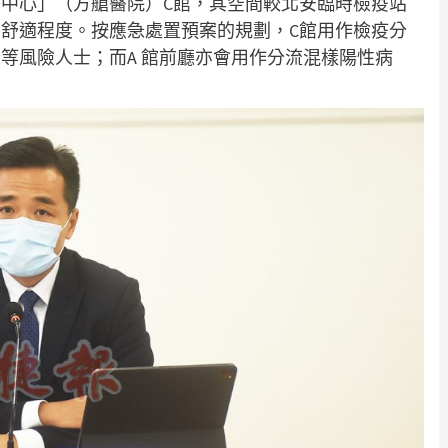
中心」（方艙醫院）C館，其空間較北安臨時檢疫站
舒適程度。按應急處置預案的規劃，C館用作檢疫分
等風險人士；而A 館前廳亦會用作分流混樣陽性病