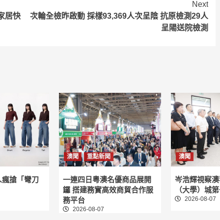
Next
家居快
次輪全檢昨啟動 採樣93,369人次呈陰 抗原檢測29人
呈陽送院檢測
澳聞
重點新聞
澳聞
人瘋搶「彎刀
一連四日粵澳名優商品展開
岑浩輝視察澳
鑼 搭建務實高效商貿合作服
（大學）城第
2026-08-07
務平台
2026-08-07