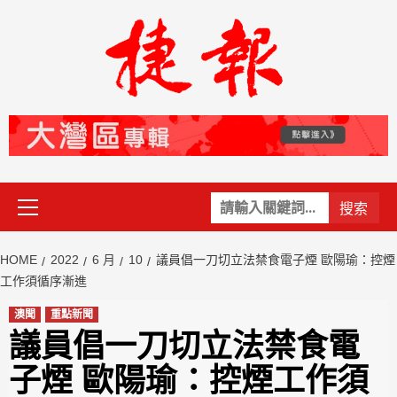
Skip
to
content
Primary
關
Menu
鍵
字:
HOME
2022
6 月
10
議員倡一刀切立法禁食電子煙 歐陽瑜：控煙
工作須循序漸進
澳聞
重點新聞
議員倡一刀切立法禁食電
子煙 歐陽瑜：控煙工作須