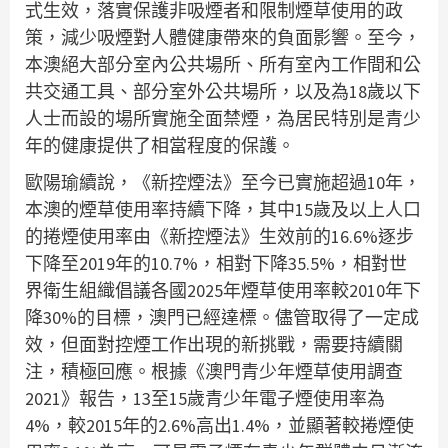
式生效，落實保護非吸煙者和限制煙草使用的政
策，減少吸煙對人體健康帶來的負面影響。至今，
本澳絕大部分室內公共場所、所有室內工作間和公
共交通工具、部分室外公共場所，以及為18歲以下
人士而設的場所實施全面禁煙，為居民特別是青少
年的健康提供了相當程度的保護。
歐陽瑜續說，《新控煙法》至今已實施超過10年，
本澳的煙草使用率持續下降，其中15歲及以上人口
的捲煙使用率由《新控煙法》生效前的16.6%逐步
下降至2019年的10.7%，相對下降35.5%，相對世
界衛生組織倡議各國2025年煙草使用率較2010年下
降30%的目標，澳門已經達標。儘管取得了一定成
效，但面對控煙工作出現的新挑戰，需要持續關
注，積極回應。根據《澳門青少年煙草使用調查
2021》報告，13至15歲青少年電子煙使用率為
4%，較2015年的2.6%高出1.4%，並顯著較捲煙使