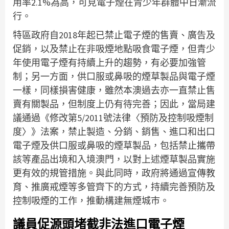
用率2.1%為高，可見電子煙在青少年群體中日漸流
行。
特區政府自2018年起已禁止電子煙的售賣、廣告及
促銷，以及禁止在非吸煙地點吸食電子煙，但青少
年使用電子煙有持續上升的趨勢，有必要加強管
制；另一方面，供口服或鼻吸的煙草製品與電子煙
一樣，同樣損害健康，雖然本澳過去亦一直禁止售
賣有關製品，但制度上仍有待完善；因此，當局建
議通過《修改第5/2011號法律〈預防及控制吸煙制
度〉》法案，禁止製造、分銷、銷售、進口和出口
電子煙及供口服或鼻吸的煙草製品，包括禁止攜帶
該等產品出境和入境澳門，以對上述煙草製品實施
更有效的規管措施。與此同時，政府將通過宣傳教
育、推廣戒煙等多管齊下的方式，持續完善預防及
控制吸煙的工作，推動構建無煙城巿。
議員促源頭堵截非法進口電子煙