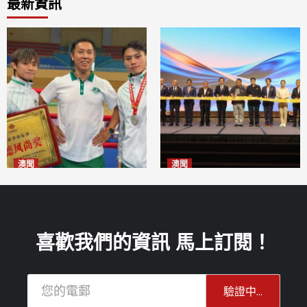
最新資訊
澳聞
澳聞
泰拳健兒關偉豪全錦賽奪亞軍
華億聯手澳科大發布魚鱗膠原
2026-08-08
蛋白肽科研成果
2026-08-08
喜歡我們的資訊 馬上訂閱！