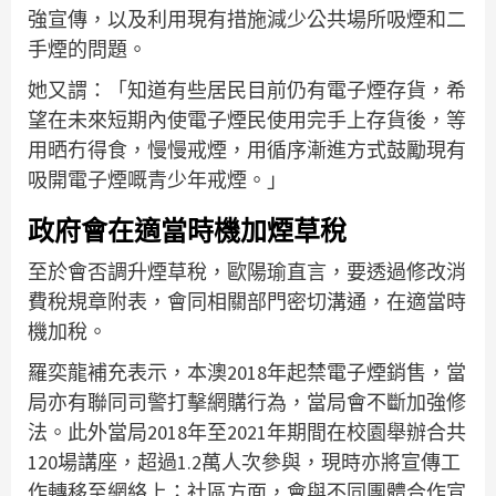
強宣傳，以及利用現有措施減少公共場所吸煙和二
手煙的問題。
她又謂：「知道有些居民目前仍有電子煙存貨，希
望在未來短期內使電子煙民使用完手上存貨後，等
用晒冇得食，慢慢戒煙，用循序漸進方式鼓勵現有
吸開電子煙嘅青少年戒煙。」
政府會在適當時機加煙草稅
至於會否調升煙草稅，歐陽瑜直言，要透過修改消
費稅規章附表，會同相關部門密切溝通，在適當時
機加稅。
羅奕龍補充表示，本澳2018年起禁電子煙銷售，當
局亦有聯同司警打擊網購行為，當局會不斷加強修
法。此外當局2018年至2021年期間在校園舉辦合共
120場講座，超過1.2萬人次參與，現時亦將宣傳工
作轉移至網絡上；社區方面，會與不同團體合作宣