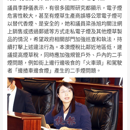
議員李靜儀表示，有很多國際研究都顯示，電子煙
危害性較大，甚至有煙草生產商誤導公眾電子煙可
以替代香煙、是安全的，她和議員梁孫旭均關注網
上銷售或透過郵遞等方式走私電子煙及其他煙草製
品的情況，希望政府相關部門加強巡查和執法，持
續打擊上述違法行為。本澳煙稅比鄰近地區低，建
議提高煙草稅，同時應加強規管戶外、戶內的二手
煙問題，例如街上邊行邊吸食的「火車頭」和駕駛
者「邊揸車邊食煙」產生的二手煙問題。