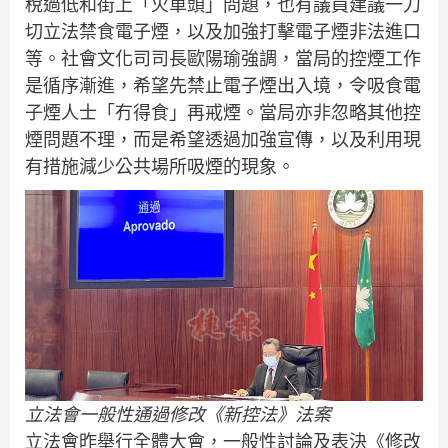
稅過低和街上「火車頭」問題，也有議員建議一刀
切立法禁食電子煙，以及加強打擊電子煙非法進口
等。社會文化司司長歐陽瑜強調，當局的控煙工作
是循序漸進，希望先禁止電子煙出入境，令吸食電
子煙人士「冇得食」再戒煙。當局亦非忽略其他控
煙問題不理，而是希望透過加強宣傳，以及利用現
有措施減少公共場所吸煙的現象。
立法會一般性通過修改《新控法》法案
立法會昨舉行全體大會，一般性討論及表決《修改