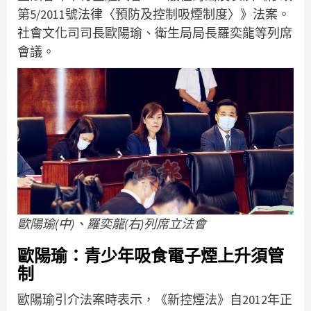
第5/2011號法律〈預防及控制吸煙制度〉》法案。
社會文化司司長歐陽瑜、衛生局局長羅奕龍等列席
會議。
歐陽瑜(中)、羅奕龍(右)列席立法會
歐陽瑜：青少年吸食電子煙上升須管
制
歐陽瑜引介法案時表示，《新控煙法》自2012年正