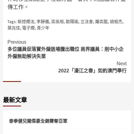
傳工作。
Tags:
新控煙法
,
李靜儀
,
梁孫旭
,
歐陽瑜
,
立法會
,
羅奕龍
,
胡祖杰
,
葉兆佳
,
電子煙
,
青少年
Continue
Previous
多位議員促落實外僱退場騰出職位 商界議員：削中小企
Reading
外僱無助解決失業
Next
2022「濠江之春」如約澳門舉行
最新文章
泰拳健兒關偉豪全錦賽奪亞軍