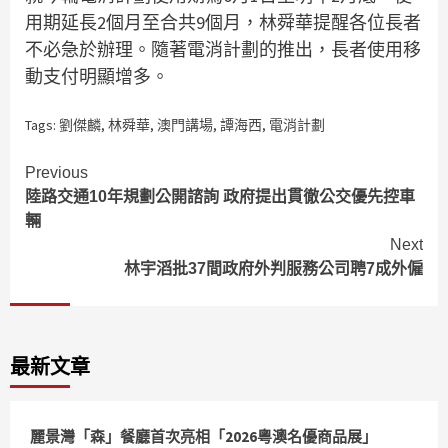
用期延長2個月至合共9個月，林舜華提醒各位長者
不必急於辦理。隨著電消計劃的推出，長者使用移
動支付明顯增多。
Tags:
劉傑麟
,
林舜華
,
澳門講場
,
譚海西
,
電消計劃
Continue
Previous
陸路交通10年規劃公開諮詢 政府提出貫徹公交優先控車
Reading
輛
Next
林宇滔批37間政府外判服務公司聘7成外僱
最新文章
麗景灣「森」餐廳首次亮相「2026粵澳名優商品展」