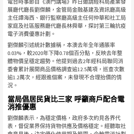
電台時事節目《澳門講場》昨日邀請經科局產業發
展廳代廳長劉傑麟，金管局金融基建及資訊廳高級
主任譚海西、銀行監察廳高級主任何仲華和社工局
家庭及社區服務廳代廳長林舜華，探討第三輪抗疫
電子消費優惠計劃。
劉傑麟引述統計數據稱，本澳去年全年通脹率
0.03%，較2020年下降0.78個百分點，反映去年整
體物價呈穩定趨勢。他提到過去2年經科局聯同消
委會累計展開商品價格調查逾12.5萬項，巡查次數
逾1.2萬次，經跟進個案，未發現不合理抬價的情
況。
當局倡居民貨比三家 呼籲商戶配合電
消推優惠
劉傑麟表示，為穩定價格，政府多次約見各界代
表，督促業界保持貨物供應及價格穩定。經聽取社