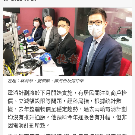
左起：林舜華、劉傑麟、譚海西及何仲華
電消計劃將於下月開始實施，有居民關注到商戶抬
價、立減額設限等問題，經科局指，根據統計數
據，去年整體物價呈穩定趨勢，過去兩輪電消計劃
均沒有推升通脹。他預料今年通脹會有升幅，但非
因電消計劃所致。