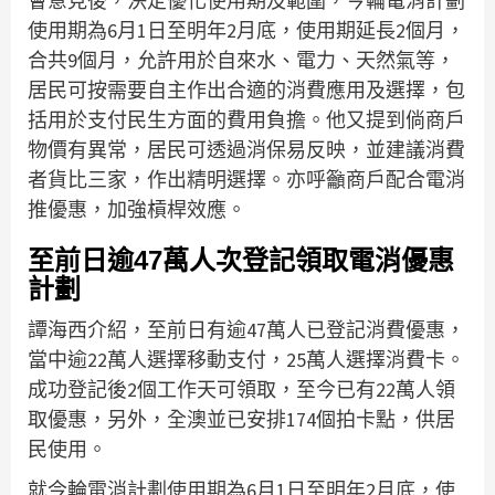
會意見後，決定優化使用期及範圍，今輪電消計劃
使用期為6月1日至明年2月底，使用期延長2個月，
合共9個月，允許用於自來水、電力、天然氣等，
居民可按需要自主作出合適的消費應用及選擇，包
括用於支付民生方面的費用負擔。他又提到倘商戶
物價有異常，居民可透過消保易反映，並建議消費
者貨比三家，作出精明選擇。亦呼籲商戶配合電消
推優惠，加強槓桿效應。
至前日逾47萬人次登記領取電消優惠
計劃
譚海西介紹，至前日有逾47萬人已登記消費優惠，
當中逾22萬人選擇移動支付，25萬人選擇消費卡。
成功登記後2個工作天可領取，至今已有22萬人領
取優惠，另外，全澳並已安排174個拍卡點，供居
民使用。
就今輪電消計劃使用期為6月1日至明年2月底，使