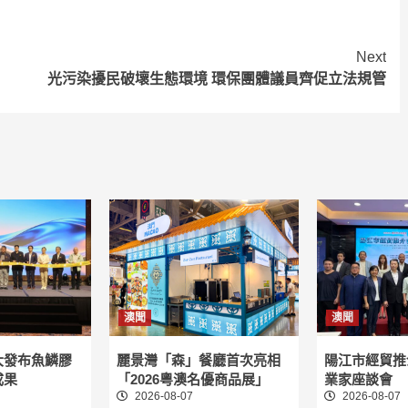
Next
光污染擾民破壞生態環境 環保團體議員齊促立法規管
澳聞
澳聞
大發布魚鱗膠
麗景灣「森」餐廳首次亮相
陽江市經貿推
成果
「2026粵澳名優商品展」
業家座談會
2026-08-07
2026-08-07