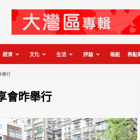
經濟
文化
生活
評論
報紙
熱點
昨舉行
享會昨舉行