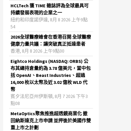
HCLTech 獲 TIME 雜誌評為全球最具可
持續發展表現的企業之一
紐約和印度諾伊達, 8月 8 2026 上午9點
54
2026全球醫療峰會在香港召開 全球醫療
健康力量共議：讓突破真正抵達患者
香港, 8月 8 2026 上午9點00
Eightco Holdings (NASDAQ: ORBS) 公
布其總持倉量約為 3.78 億美元，當中包
括 OpenAI、Beast Industries、超過
16,000 枚以太幣及近 3.02 億枚 WLD 代
幣
賓夕法尼亞州伊斯頓, 8月 7 2026 下午3
點08
MetaOptics聚焦推進超透鏡商業化 撤
回納斯達克上市申請 並押後於美國作雙
重上市之計劃