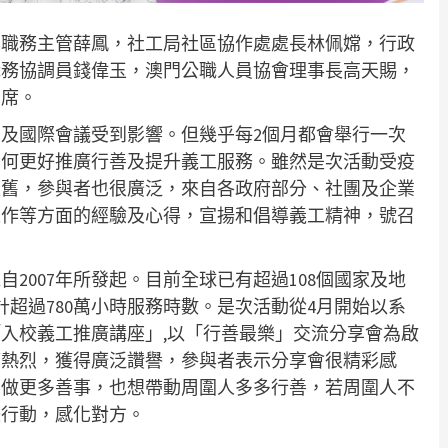
局職務主管薛鳳，社工局社區協作處處長林佩嫦，行政
職務協調員錢偉玉，澳門公職人員協會理事長高天賜，
出席。
及國際會議受到影響。但幾乎每2個月都會舉行一次
如何更好推廣行善及提升義工服務。雖然是次活動受疫
依舊，參與者也很廣泛，來自各政府部分、社團及企業
工作等方面的經驗及心得，宣揚和倡導義工精神，號召
2007年所發起。目前全球已有超過108個國家及地
計超過780萬小時服務時數。是次活動從4月開始以系
入校義工推廣講座」,以「行善最樂」交流分享會為啟
應熱烈，獲得廣泛讚譽，參與者表示分享會很精彩感
動做更多善事，也想帶動周圍人多多行善，若周圍人不
際行動，感化對方。