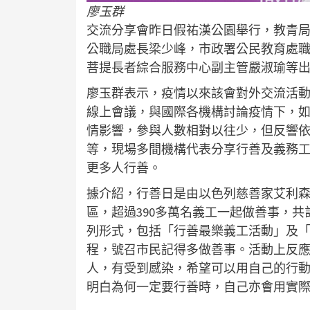
廖玉群
交流分享會昨日假祐漢公園舉行，教青
公職局處長梁少峰，市政署公民教育處
菩提長者綜合服務中心副主管嚴淑瑜等
廖玉群表示，疫情以來該會對外交流活動
線上會議，與國際各機構討論疫情下，
情影響，參與人數相對以往少，但反響
等，現場多間機構代表分享行善及義務
更多人行善。
據介紹，行善日是由以色列慈善家艾利森自
區，超過390多萬名義工一起做善事，共
列形式，包括「行善最樂義工活動」及「
程，號召市民記得多做善事。活動上反
人，有受到感染，希望可以用自己的行
明白為何一定要行善時，自己亦會用實