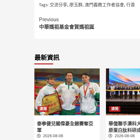
Tags:
交流分享
,
廖玉群
,
澳門義務工作者協會
,
行善
Continue
Previous
中華媽祖基金會賀媽祖誕
Reading
最新資訊
澳聞
澳聞
泰拳健兒關偉豪全錦賽奪亞
華億聯手澳科
軍
原蛋白肽科研
2026-08-08
2026-08-08