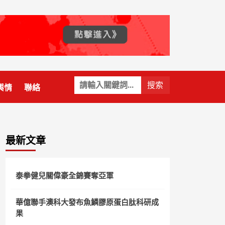
關
輿情
聯絡
鍵
字:
最新文章
泰拳健兒關偉豪全錦賽奪亞軍
華億聯手澳科大發布魚鱗膠原蛋白肽科研成
果