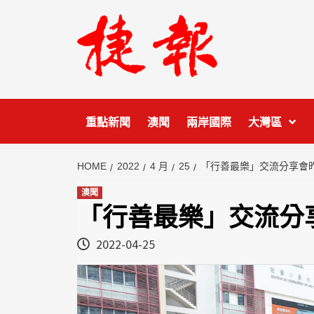
Skip
to
content
重點新聞
澳聞
兩岸國際
大灣區
HOME
2022
4 月
25
「行善最樂」交流分享會
澳聞
「行善最樂」交流分
2022-04-25