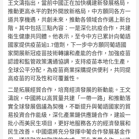
王文濤指出，當前中國正在加快構建新發展格局，
推動更高水平的對外開放新格局，中方願同各方一
道共享機遇，共創未來，推動各領域合作邁上新台
階。其中包括三點內容：一是深化抗疫合作，共建
衛生健康共同體。他表示，至今中方已累計向葡語
國家提供疫苗逾1.7億劑，下一步中方願同葡語國
家開展新冠疫苗技術轉讓和產能的合作，加強疫苗
認證和監管政策溝通協調，支持疫苗本地化生產，
全球公平分配，為疫苗商業採購提供便利，共同提
高疫苗的可及性和可覆蓋性。
二是拓展經貿合作，培育經濟發展的新動能。王文
濤說，中國將以高質量共建「一帶一路」和推動落
實全球發展倡議為契機，不斷提升與葡語國家的貿
易投資合作能級，深化產業鏈供應鏈合作，建設一
批小而美民生項目，更好地服務各方的經濟發展和
民生改善。中國還將充分發揮中葡合作發展基金作