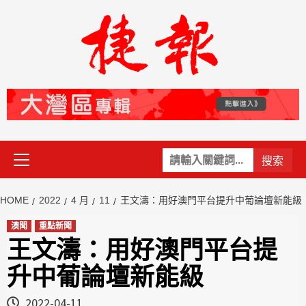
Skip
to
content
Primary
關
Menu
鍵
字:
HOME
2022
4 月
11
王文濤：用好澳門平台提升中葡論壇新能級
澳聞
重點新聞
王文濤：用好澳門平台提
升中葡論壇新能級
2022-04-11