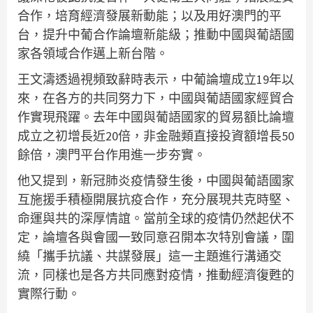
合作，培育經濟發展新動能；以及用好澳門的平
台，提升中葡合作論壇新能級；推動中國與葡語國
家各領域合作邁上新台階。
王文濤透過視頻致辭時表示，中葡論壇成立19年以
來，在各方的共同努力下，中國與葡語國家經貿合
作實現飛躍。去年中國與葡語國家的貿易額比論壇
成立之初增長近20倍，非金融類直接投資額增長50
餘倍，澳門平台作用進一步夯實。
他又提到，新冠肺炎疫情發生後，中國與葡語國家
互施援手積極開展抗疫合作，充分展現共克時堅、
命運與共的深厚情誼。當前全球的疫情仍然起伏不
定，論壇各與會國一致同意召開本次特別會議，圍
繞「攜手抗議、共謀發展」這一主題進行溝通交
流，同樣也是各方共同應對疫情，推動經濟復甦的
實際行動。