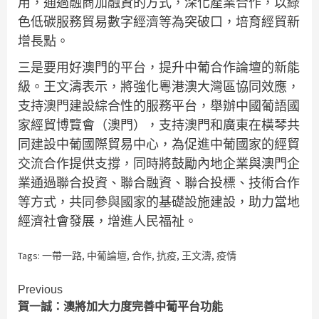
用，通過融商加融資的方式，深化產業合作，以綠
色低碳服務貿易數字經濟等為突破口，培育經貿新
增長點。
三是要用好澳門的平台，提升中葡合作論壇的新能
級。王文濤表示，將強化粵港澳大灣區協同效應，
支持澳門建設綜合性的服務平台，舉辦中國葡語國
家經貿博覽會（澳門），支持澳門和廣東在橫琴共
同建設中葡國際貿易中心，為促進中葡國家的經貿
交流合作提供支撐，同時將鼓勵內地企業與澳門企
業通過聯合投資、聯合融資、聯合投標、技術合作
等方式，共同參與國家的基礎設施建設，助力當地
經濟社會發展，增進人民福祉。
Tags:
一帶一路
,
中葡論壇
,
合作
,
抗疫
,
王文濤
,
疫情
Continue
Previous
賀一誠：澳將加大力度完善中葡平台功能
Reading