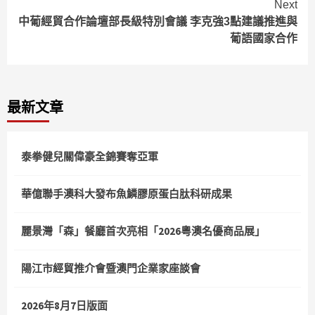
Next
中葡經貿合作論壇部長級特別會議 李克強3點建議推進與
葡語國家合作
最新文章
泰拳健兒關偉豪全錦賽奪亞軍
華億聯手澳科大發布魚鱗膠原蛋白肽科研成果
麗景灣「森」餐廳首次亮相「2026粵澳名優商品展」
陽江市經貿推介會暨澳門企業家座談會
2026年8月7日版面