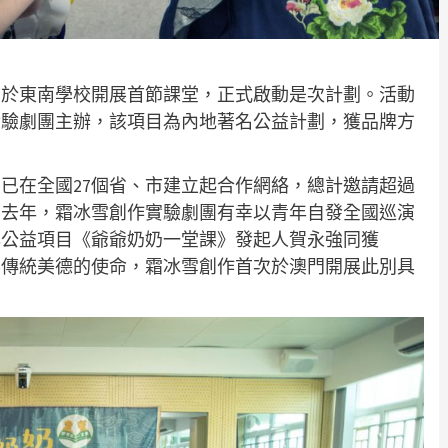
前於東南學校開展首節課堂，正式啟動是次計劃。活動
實驗劇團主辦，該項目為內地著名公益計劃，獲品牌方
，已在全國27個省、市建立起合作網絡，總計邀請超過
年。去年，霜冰雪創作實驗劇團有幸以青年自發全國巡演
與公益項目《爺爺奶奶一堂課》發起人賀永強同獲
中華傳統美德的使命，霜冰雪創作首次於澳門開展此別具