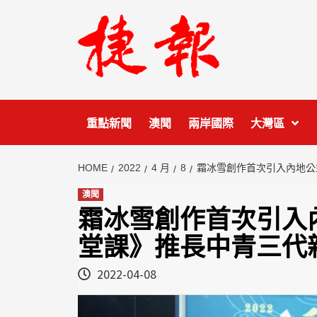
Skip
to
content
重點新聞
澳聞
兩岸國際
大灣區
HOME
2022
4 月
8
霜冰雪創作首次引入內地公
澳聞
霜冰雪創作首次引入
堂課》推長中青三代
2022-04-08