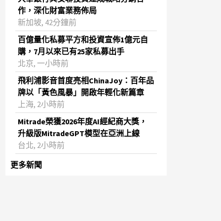
作，深化財富業務佈局
新加坡, 42分鐘前
百億量化私募平方和投資宣佈1億元自
購，7月以來已有25家私募出手
北京, 一小時前
飛利浦影音首度亮相ChinaJoy：百年品
牌以「黃色風暴」開啟年輕化新篇章
上海, 2小時前
Mitrade榮獲2026年度AI經紀商大獎，
升級版MitradeGPT模型在亞洲上線
台北, 2小時前
更多新聞