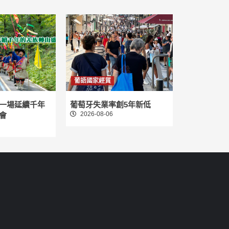
葡語國家經貿
一場延續千年
葡萄牙失業率創5年新低
2026-08-06
會