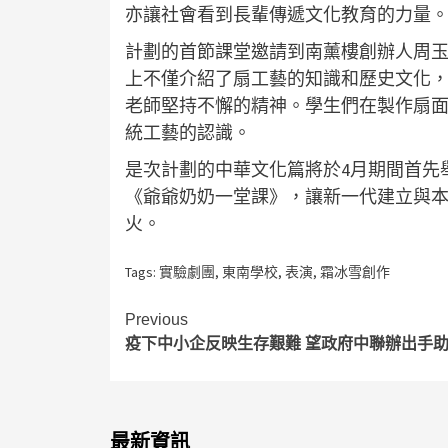
亦讓社會看到長輩傳遞文化教育的力量
計劃的首節課堂邀請到南薰樓創辦人周
上不僅介紹了扇工藝的知識和歷史文化
老師堅持不懈的精神。學生們在製作扇
統工藝的認識。
是次計劃的中華文化篇將於4月期間首先
《爺爺奶奶一堂課》，讓新一代建立與
火。
Tags:
實驗劇團
,
東南學校
,
表演
,
霜冰雪創作
Continue
Previous
疫下中小企反映生存艱難 望政府中聯辦出手
Reading
最新資訊