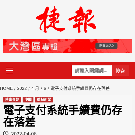
Skip
to
content
Primary
關
Menu
鍵
字:
HOME
2022
4 月
6
電子支付系統手續費仍存在落差
時事專題
澳聞
重點新聞
電子支付系統手續費仍存
在落差
2022-04-06