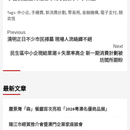
Tags:
中小企
,
手續費
,
新消費計劃
,
聚易用
,
金融機構
,
電子支付
,
顏
奕恆
Continue
Previous
清明正日不少市民掃墓 現場人流絡繹不絕
Reading
Next
民生區中小企現結業潮＋失業率高企 新一期消費計劃被
坊間所期盼
最新文章
麗景灣「森」餐廳首次亮相「2026粵澳名優商品展」
陽江市經貿推介會暨澳門企業家座談會