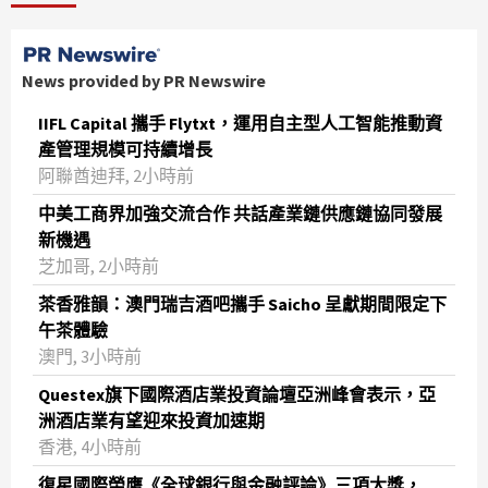
News provided by PR Newswire
IIFL Capital 攜手 Flytxt，運用自主型人工智能推動資
產管理規模可持續增長
阿聯酋迪拜, 2小時前
中美工商界加強交流合作 共話產業鏈供應鏈協同發展
新機遇
芝加哥, 2小時前
茶香雅韻：澳門瑞吉酒吧攜手 Saicho 呈獻期間限定下
午茶體驗
澳門, 3小時前
Questex旗下國際酒店業投資論壇亞洲峰會表示，亞
洲酒店業有望迎來投資加速期
香港, 4小時前
復星國際榮膺《全球銀行與金融評論》三項大獎，