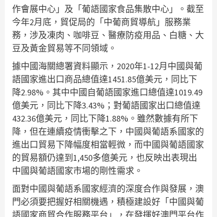
作會展中心」及「葡語國家食品集散中心」。截至
今年2月底，貿促局的「中葡商貿導航」服務業
務，涉及凍肉、咖啡豆、醫療防疫用品、白糖、大
豆及黃金貿易等不同領域。
據中國海關總署資料顯示，2020年1-12月中國與葡
語國家進出口商品總值達1451.85億美元，同比下
降2.98%。其中中國自葡語國家進口總值達1019.49
億美元，同比下降3.43%；對葡語國家出口總值達
432.36億美元，同比下降1.88%。雖然數據有所下
降，但在連續疫情衝擊之下，中國與葡語系國家的
進出口貿易下降幅度相當輕微，而中國與葡語國家
的貿易額仍達到1,450多億美元，也反映出表現出
中國與葡語國家市場的剛性需求。
面對中國與葡語系國家經濟的深度合作與發展，澳
門必須要把握好相關機遇，積極建設好「中國與葡
語國家商貿合作服務平台」，在發揮好澳門平台作