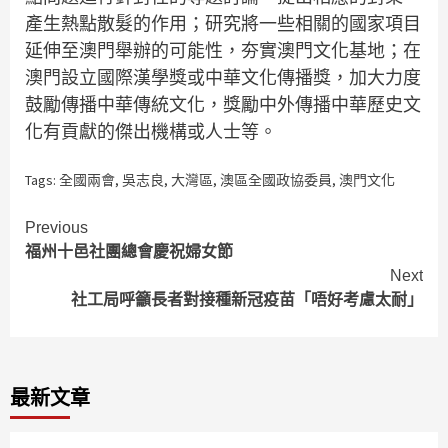
產生熱點散髮的作用；研究將一些相關的國家項目
延伸至澳門舉辦的可能性，夯實澳門文化基地；在
澳門設立國際漢學獎或中華文化傳播獎，加大力度
鼓勵傳播中華傳統文化，獎勵中外傳播中華歷史文
化有貢獻的傑出機構或人士等。
Tags:
全國兩會
,
吳志良
,
大灣區
,
澳區全國政協委員
,
澳門文化
Continue
Previous
福州十邑社團總會慶祝婦女節
Reading
Next
社工局呼籲長者對接種新冠疫苗「唔好考慮太耐」
最新文章