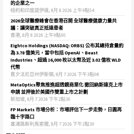
的企業之一
紐約和印度諾伊達, 8月 8 2026 上午9點54
2026全球醫療峰會在香港召開 全球醫療健康力量共
議：讓突破真正抵達患者
香港, 8月 8 2026 上午9點00
Eightco Holdings (NASDAQ: ORBS) 公布其總持倉量約
為 3.78 億美元，當中包括 OpenAI、Beast
Industries、超過 16,000 枚以太幣及近 3.02 億枚 WLD
代幣
賓夕法尼亞州伊斯頓, 8月 7 2026 下午3點08
MetaOptics聚焦推進超透鏡商業化 撤回納斯達克上市
申請 並押後於美國作雙重上市之計劃
新加坡, 8月 7 2026 下午2點30
FP Markets 市場分析：市場評估下一步走勢，日圓再
臨十字路口
塞浦路斯利馬索爾, 8月 7 2026 下午2點30