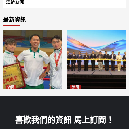
更多新聞
最新資訊
澳聞
澳聞
泰拳健兒關偉豪全錦賽奪亞軍
華億聯手澳科大發布魚鱗膠原
2026-08-08
蛋白肽科研成果
2026-08-08
喜歡我們的資訊 馬上訂閱！