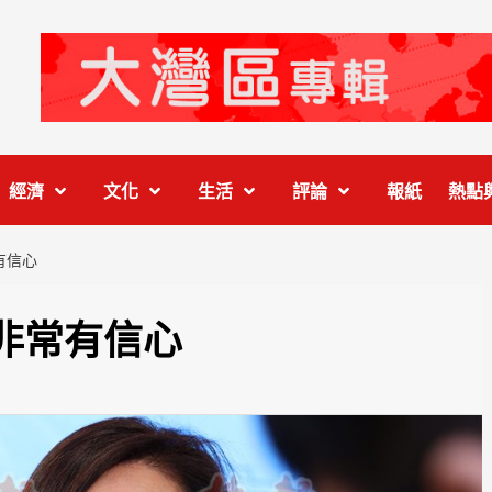
經濟
文化
生活
評論
報紙
熱點
有信心
非常有信心