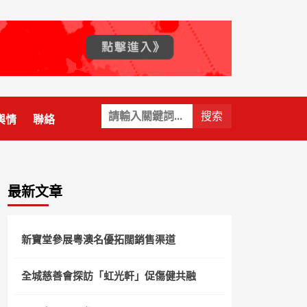
關
輿情
聯絡
鍵
字:
最新文章
新寶堂參展粵澳名優拓闊銷售渠道
全城慈善會探訪「虹光軒」促傷健共融