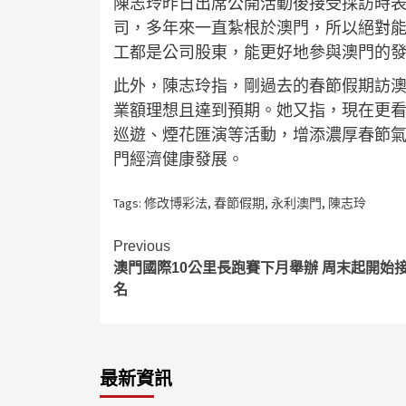
陳志玲昨日出席公開活動後接受採訪時
司，多年來一直紮根於澳門，所以絕對能
工都是公司股東，能更好地參與澳門的
此外，陳志玲指，剛過去的春節假期訪澳
業額理想且達到預期。她又指，現在更
巡遊、煙花匯演等活動，增添濃厚春節
門經濟健康發展。
Tags:
修改博彩法
,
春節假期
,
永利澳門
,
陳志玲
Continue
Previous
澳門國際10公里長跑賽下月舉辦 周末起開始
Reading
名
最新資訊