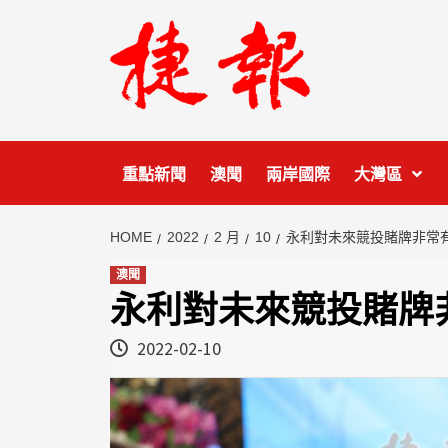
Skip
to
content
重點新聞
澳聞
兩岸國際
大灣區
HOME
2022
2 月
10
永利對未來競投賭牌非常
澳聞
永利對未來競投賭牌
2022-02-10