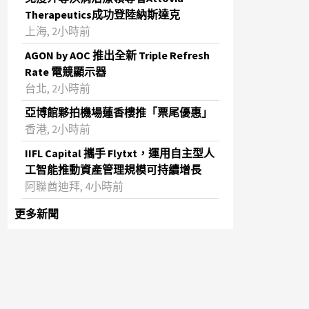
Therapeutics成功登陸納斯達克
上海, 2小時前
AGON by AOC 推出全新 Triple Refresh
Rate 電競顯示器
台北, 2小時前
亞博館夥拍機場蓮香樓推「票尾優惠」
香港, 2小時前
IIFL Capital 攜手 Flytxt，運用自主型人
工智能推動資產管理規模可持續增長
阿聯酋迪拜, 4小時前
更多新聞