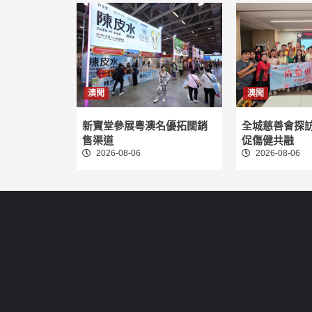
澳聞
澳聞
新寶堂參展粵澳名優拓闊銷
全城慈善會探
售渠道
促傷健共融
2026-08-06
2026-08-06