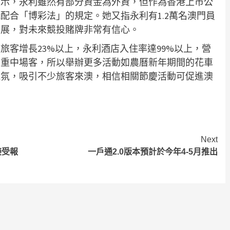
表示，永利雖然有部分資金為外資，但作為香港上市公
配合「博彩法」的規定。她又指永利有1.2萬名澳門員
發展，對未來競投賭牌非常有信心。
旅客增長23%以上，永利酒店入住率達99%以上，營
看重中場客，所以舉辦更多活動如農曆新年期間的花車
氣氛，吸引不少旅客來澳，相信相關節慶活動可促進澳
Next
接受報
一戶通2.0版本預計於今年4-5月推出