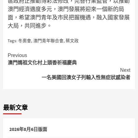
區政府正推動博彩法修改，完善行業監管，以推動
澳門經濟適度多元，澳門發展將迎來一個新的局
面，希望澳門青年及市民把握機遇，融入國家發展
大局，共同進步。
Tags:
冬奧會
,
澳門青年聯合會
,
蔡文政
Continue
Previous
澳門媽祖文化村上頭香祈福慶典
Reading
Next
一名美國回澳女子列輸入性無症狀感染者
最新文章
2026年8月6日版面