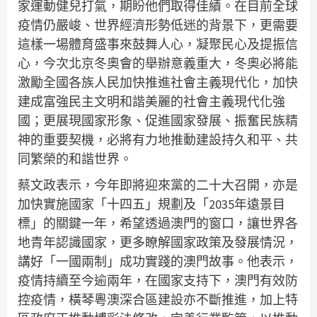
家運動健兒打氣，期盼他們取得佳績。在目前全球
疫情仍嚴峻、世界經濟形勢低迷的背景下，更需要
這樣一場體育盛事來鼓舞人心，凝聚民心及提振信
心，今次北京冬奧會的舉辦意義重大，冬奧必將能
激勵全國各族人民加快推進社會主義現代化，加快
建成富強民主文明和諧美麗的社會主義現代化強
國；更展現國家形象、促進國家發展、振奮民族精
神的重要契機，必將有力地推動建設持久和平、共
同繁榮的和諧世界。
蔡文政表示，今年即將迎來黨的二十大召開，亦是
加快實施國家「十四五」規劃及「2035年遠景目
標」的關鍵一年，希望透過澳門的窗口，讓世界各
地青年認識國家，更多瞭解國家政策及發展情況，
講好「一國兩制」成功實踐的澳門故事。他表示，
疫情持續至今逾兩年，在國家支持下，澳門有效防
控疫情，橫琴粵澳深合區建設亦不斷推進，加上特