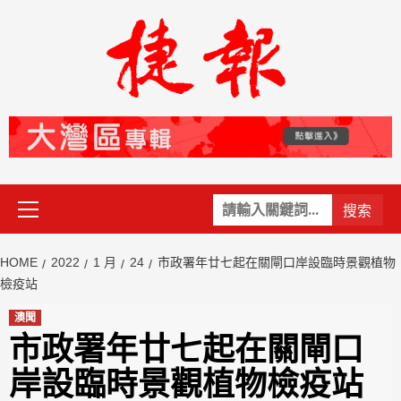
Skip
to
content
Primary
關
Menu
鍵
字:
HOME
2022
1 月
24
市政署年廿七起在關閘口岸設臨時景觀植物
檢疫站
澳聞
市政署年廿七起在關閘口
岸設臨時景觀植物檢疫站