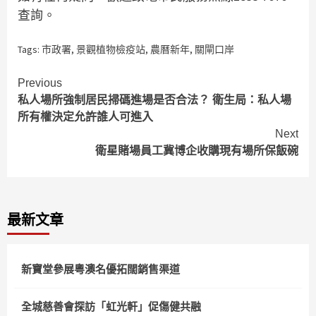
查詢。
Tags:
市政署
,
景觀植物檢疫站
,
農曆新年
,
關閘口岸
Continue
Previous
私人場所強制居民掃碼進場是否合法？ 衛生局：私人場
Reading
所有權決定允許誰人可進入
Next
衛星賭場員工冀博企收購現有場所保飯碗
最新文章
新寶堂參展粵澳名優拓闊銷售渠道
全城慈善會探訪「虹光軒」促傷健共融