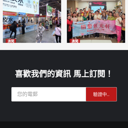
澳聞
澳聞
新寶堂參展粵澳名優拓闊銷售
全城慈善會探訪「虹光軒」促
渠道
傷健共融
2026-08-06
2026-08-06
喜歡我們的資訊 馬上訂閱！