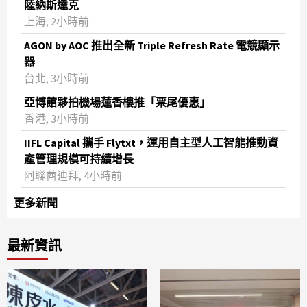
陸納斯達克
上海, 2小時前
AGON by AOC 推出全新 Triple Refresh Rate 電競顯示
器
台北, 3小時前
亞博館夥拍機場蓮香樓推「票尾優惠」
香港, 3小時前
IIFL Capital 攜手 Flytxt，運用自主型人工智能推動資
產管理規模可持續增長
阿聯酋迪拜, 4小時前
更多新聞
最新資訊