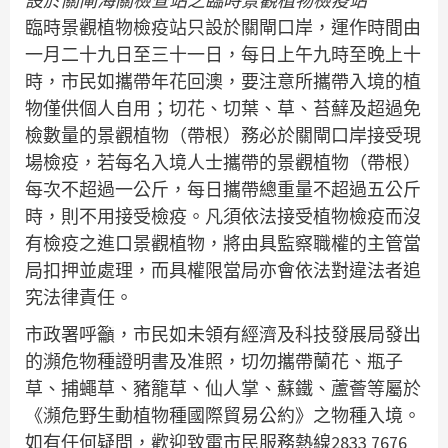
設於關閘海關檢查站之臨時景觀植物檢疫站
臨時景觀植物檢疫站只設於關閘口岸，運作時間由
一月二十九日至三十一日，每日上午九時至晚上十
時，市民如攜帶年花回澳，要注意所攜帶入境的植
物僅供個人自用；切花、切葉、草、苔蘚及超過免
檢數量的景觀植物（帶根）務必於關閘口岸接受現
場檢疫，若每名入境人士攜帶的景觀植物（帶根）
每次不超過一公斤，每日攜帶總重量不超過五公斤
時，則不用接受檢疫。凡須依法接受植物檢疫而沒
有檢疫之進口景觀植物，將由具監察職權的主管當
局扣押並處理，而具權限當局亦會依法對違法者追
究法律責任。
市政署呼籲，市民如未領有經濟及科技發展局發出
的瀕危物種證明書及准照，切勿攜帶蘭花、瓶子
草、捕蠅草、豬籠草、仙人掌、蘇鐵、蘆薈等屬於
《瀕危野生動植物種國際貿易公約》之物種入境。
如有任何疑問，歡迎致電市民服務熱線2833 7676