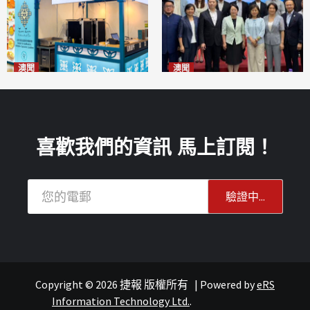
澳聞
澳聞
麗景灣「森」餐廳首次亮相
陽江市經貿推介會暨澳門企業
「2026粵澳名優商品展」
家座談會
2026-08-07
2026-08-07
喜歡我們的資訊 馬上訂閱！
Copyright © 2026 捷報 版權所有
|
Powered by
eRS
報紙
葡語國家經貿
Information Technology Ltd.
.