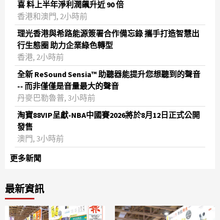
喜 料上半年淨利潤飆升近 90 倍
香港和澳門, 2小時前
理光香港與希路能源簽署合作備忘錄 攜手打造智慧出
行生態圈 助力企業綠色轉型
香港, 2小時前
全新 ReSound Sensia™ 助聽器能提升您想聽到的聲音
-- 而非僅僅是音量最大的聲音
丹麥巴勒魯普, 3小時前
淘寶88VIP呈獻-NBA中國賽2026將於8月12日正式公開
發售
澳門, 3小時前
更多新聞
最新資訊