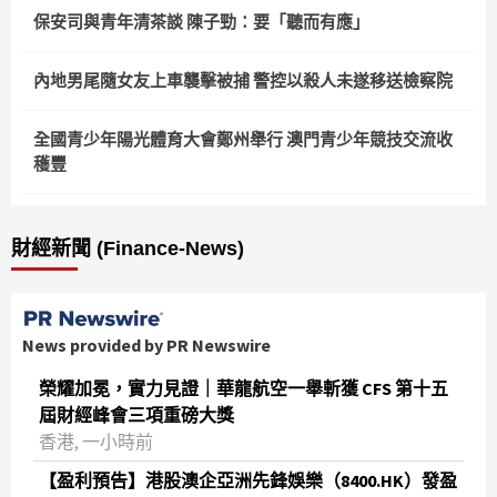
保安司與青年清茶談 陳子勁：要「聽而有應」
內地男尾隨女友上車襲擊被捕 警控以殺人未遂移送檢察院
全國青少年陽光體育大會鄭州舉行 澳門青少年競技交流收
穫豐
財經新聞 (Finance-News)
News provided by PR Newswire
榮耀加冕，實力見證｜華龍航空一舉斬獲 CFS 第十五
屆財經峰會三項重磅大獎
香港, 一小時前
【盈利預告】港股澳企亞洲先鋒娛樂（8400.HK）發盈