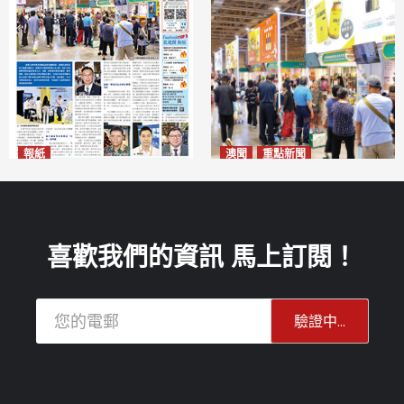
報紙
澳聞
重點新聞
2026年8月10日版面
粵澳名優展四天料九萬人次入
2026-08-10
場 招商局：近卅企業有意落戶
澳門
2026-08-10
喜歡我們的資訊 馬上訂閱！