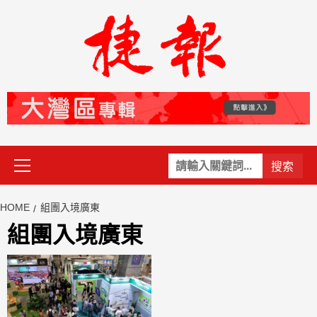
Skip
to
content
Primary
關
Menu
鍵
字:
HOME
組團入境廣東
組團入境廣東