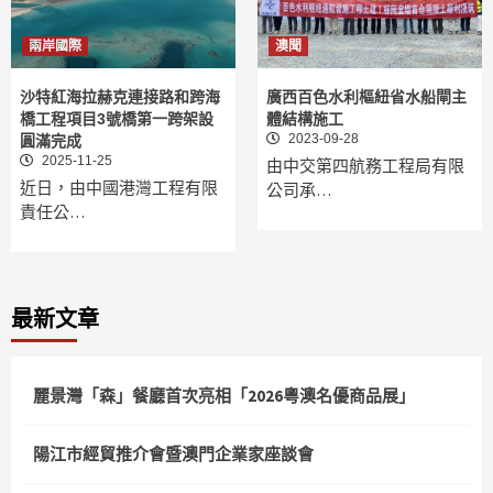
兩岸國際
澳聞
沙特紅海拉赫克連接路和跨海
廣西百色水利樞紐省水船閘主
橋工程項目3號橋第一跨架設
體結構施工
2023-09-28
圓滿完成
2025-11-25
由中交第四航務工程局有限
近日，由中國港灣工程有限
公司承…
責任公…
最新文章
麗景灣「森」餐廳首次亮相「2026粵澳名優商品展」
陽江市經貿推介會暨澳門企業家座談會