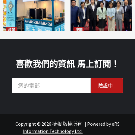
澳聞
澳聞
麗景灣「森」餐廳首次亮相
陽江市經貿推介會暨澳門企業
「2026粵澳名優商品展」
家座談會
2026-08-07
2026-08-07
喜歡我們的資訊 馬上訂閱！
Copyright © 2026 捷報 版權所有
|
Powered by
eRS
報紙
葡語國家經貿
Information Technology Ltd.
.