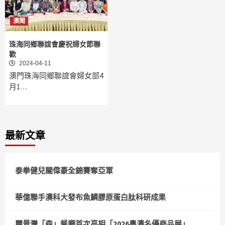
澳聞
珠海同鄉聯誼會慶祝婦女節聯
歡
2024-04-11
澳門珠海同鄉聯誼會婦女部4
月1…
最新文章
泰拳健兒關偉豪全錦賽奪亞軍
華億聯手澳科大發布魚鱗膠原蛋白肽科研成果
麗景灣「森」餐廳首次亮相「2026粵澳名優商品展」