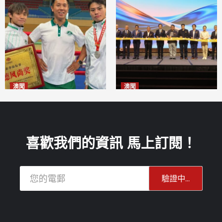
澳聞
澳聞
泰拳健兒關偉豪全錦賽奪亞軍
華億聯手澳科大發布魚鱗膠原
2026-08-08
蛋白肽科研成果
2026-08-08
喜歡我們的資訊 馬上訂閱！