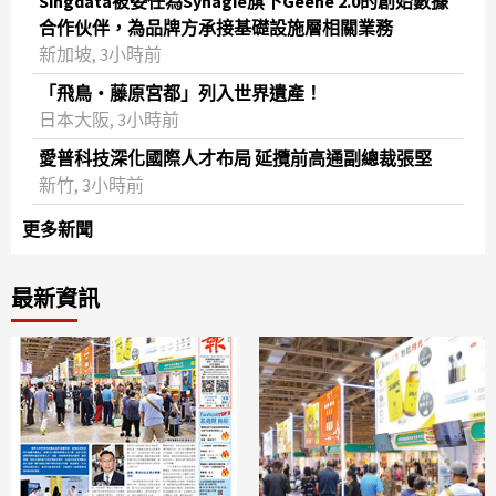
Singdata被委任為Synagie旗下Geene 2.0的創始數據
合作伙伴，為品牌方承接基礎設施層相關業務
新加坡, 3小時前
「飛鳥・藤原宮都」列入世界遺產！
日本大阪, 3小時前
愛普科技深化國際人才布局 延攬前高通副總裁張堅
新竹, 3小時前
更多新聞
最新資訊