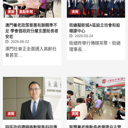
澳聞
重點新聞
澳聞
澳門養老政策普惠有餘精準不
街總擬新城A區設立坊會和設
足 學會倡政府分層支援助長者
頤康中心
2026-03-24
安老
2026-06-22
街總昨舉行傳媒茶聚，街總
澳門社會正全面邁入高齡社
理事長…
會甚至…
澳聞
澳聞
特區政府積極推動智能科技應
智慧養老推動長者健康自主管