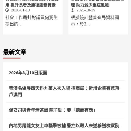
用 提升長者及康復服務質素
理 助力減少重症風險
2026-01-13
2025-10-29
社會工作局針對議員何潤生
根據統計暨普查局資料顯
提出的…
示，於2…
最新文章
2026年8月10日版面
粵澳名優展四天料九萬人次入場 招商局：近卅企業有意落
戶澳門
保安司與青年清茶談 陳子勁：要「聽而有應」
內地男尾隨女友上車襲擊被捕 警控以殺人未遂移送檢察院