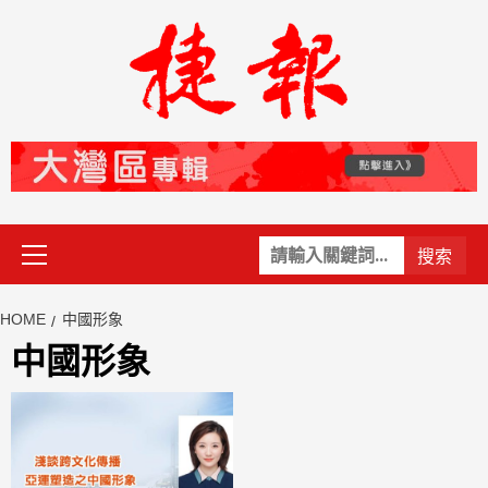
Skip
to
content
Primary
關
Menu
鍵
字:
HOME
中國形象
中國形象