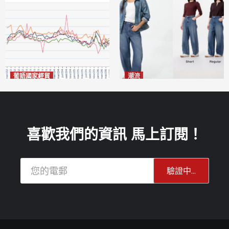
葡語國家經貿
潮流
巴西7月住宅租金指數單月勁
今秋日港澳潮人瘋搶「彎刀
漲0.66%
褲」
2026-08-07
2026-08-07
喜歡我們的資訊 馬上訂閱！