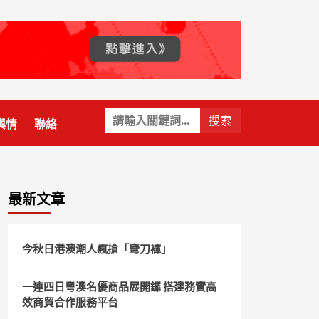
關
輿情
聯絡
鍵
字:
最新文章
今秋日港澳潮人瘋搶「彎刀褲」
一連四日粵澳名優商品展開鑼 搭建務實高
效商貿合作服務平台