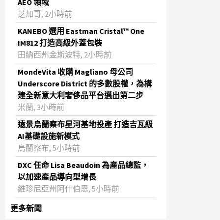
AEO 領域
芝加哥, 2小時前
KANEBO 選用 Eastman Cristal™ One
IM812 打造高級外蓋包裝
田納西州金斯波特, 2小時前
MondeVita 收購 Magliano 母公司
Underscore District 的多數股權，為構
建全新意大利奢侈品平台邁出第二步
米蘭, 3小時前
遠景烏蘭察布星河基地投產 打造吉瓦級
AI基礎設施新模式
烏蘭察布, 5小時前
DXC 任命 Lisa Beaudoin 為產品總監，
以加速產品導向型增長
維珍尼亞州阿什伯恩, 5小時前
更多新聞