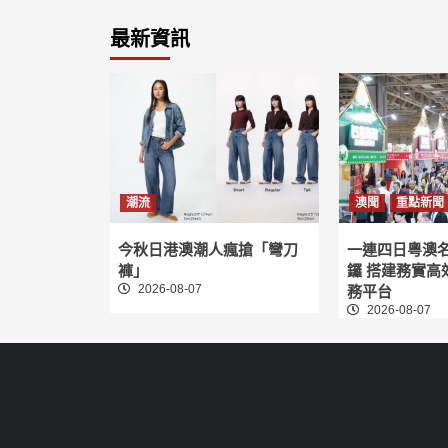
最新資訊
潮流
澳聞
重點新聞
今秋日港澳潮人瘋搶「彎刀
一連四日粵澳
褲」
鑼 搭建務實高
2026-08-07
務平台
2026-08-07