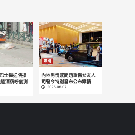
澳聞
巴士撞送院搶
內地男情感問題重傷女友人
通過酒精呼氣測
司警今特別發布公布案情
2026-08-07