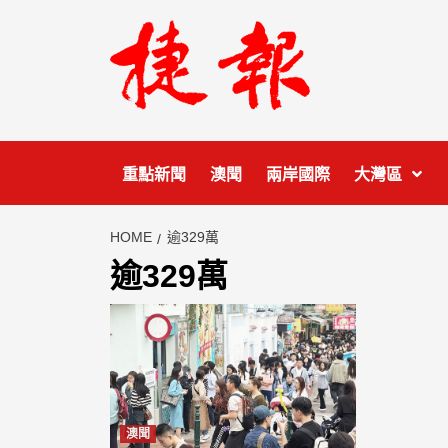
Skip
to
content
重點新聞
澳聞
兩岸國際
大灣區
HOME
逾329萬
逾329萬
澳聞