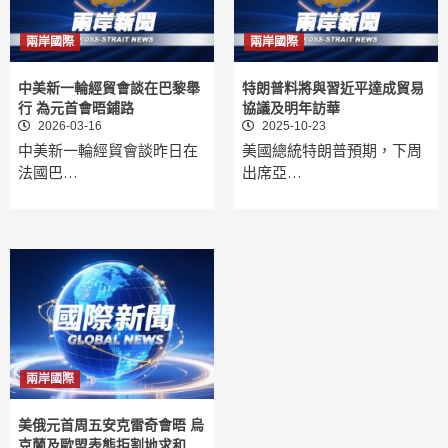
兩岸國際
兩岸國際
中美新一輪經貿會談在巴黎舉
特朗普料將與習近平達成貿易
行 為元首會晤鋪路
協議及明年訪華
2026-03-16
2025-10-23
中美新一輪經貿會談昨日在
美國總統特朗普預期，下周
法國巴…
出席亞…
兩岸國際
美俄元首周五安克雷奇會晤 烏
克蘭及歐盟表態拒割地求和