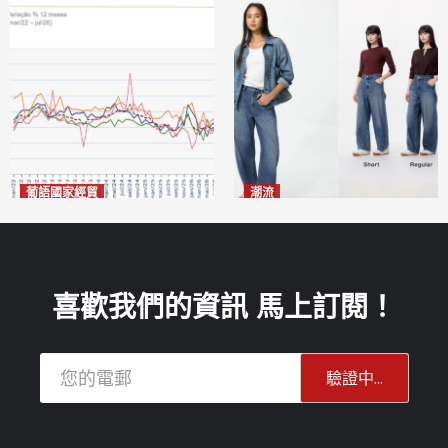
葡語國家經貿
潮流
巴西7月住宅租金指數單月勁
今秋日港澳潮人瘋搶「彎刀
漲0.66%
褲」
2026-08-07
2026-08-07
喜歡我們的資訊 馬上訂閱！