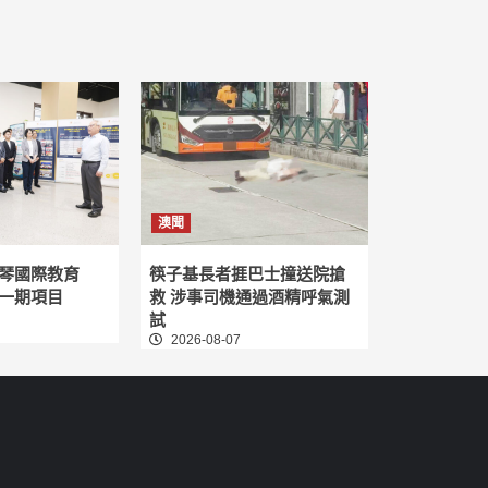
澳聞
琴國際教育
筷子基長者捱巴士撞送院搶
一期項目
救 涉事司機通過酒精呼氣測
試
2026-08-07