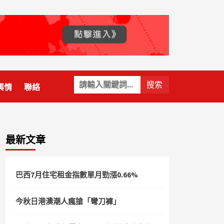
關
輿情
聯絡
鍵
字:
最新文章
巴西7月住宅租金指數單月勁漲0.66%
今秋日港澳潮人瘋搶「彎刀褲」