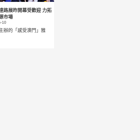
達路展昨開幕受歡迎 力拓
源市場
-10
主辦的「感受澳門」雅