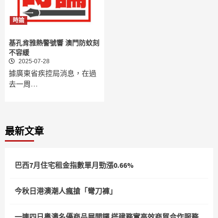
時論
基孔肯雅熱警號響 澳門防蚊刻
不容緩
2025-07-28
據廣東省疾控局消息，在過
去一周…
最新文章
巴西7月住宅租金指數單月勁漲0.66%
今秋日港澳潮人瘋搶「彎刀褲」
一連四日粵澳名優商品展開鑼 搭建務實高效商貿合作服務