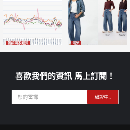
葡語國家經貿
潮流
巴西7月住宅租金指數單月勁
今秋日港澳潮人瘋搶「彎刀
漲0.66%
褲」
2026-08-07
2026-08-07
喜歡我們的資訊 馬上訂閱！