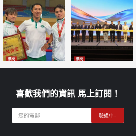
澳聞
澳聞
泰拳健兒關偉豪全錦賽奪亞軍
華億聯手澳科大發布魚鱗膠原
2026-08-08
蛋白肽科研成果
2026-08-08
喜歡我們的資訊 馬上訂閱！