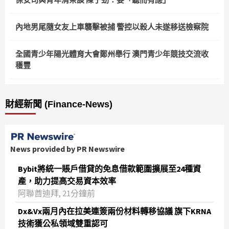
內地男尾隨女友上車襲擊被捕 警控以殺人未遂移送檢察院
全國青少年陽光體育大會鄭州舉行 澳門青少年競技交流收
穫豐
財經新聞 (Finance-News)
News provided by PR Newswire
Bybit將統一賬戶借貸的免息借款範圍擴展至24種資
產，助力提高交易資本效率
阿聯酋迪拜, 21分鐘前
Dx&Vx兩月內在拉美連簽兩份材料轉移協議 旗下KRNA
技術獲公私領域雙重認可