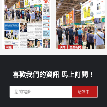
報紙
澳聞
重點新聞
2026年8月10日版面
粵澳名優展四天料九萬人次入
2026-08-10
場 招商局：近卅企業有意落戶
澳門
2026-08-10
喜歡我們的資訊 馬上訂閱！