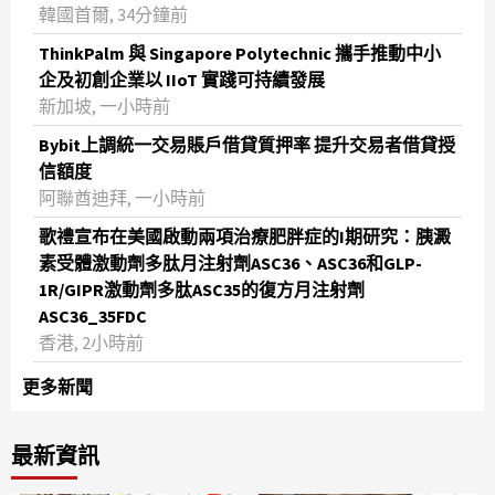
韓國首爾, 34分鐘前
ThinkPalm 與 Singapore Polytechnic 攜手推動中小
企及初創企業以 IIoT 實踐可持續發展
新加坡, 一小時前
Bybit上調統一交易賬戶借貸質押率 提升交易者借貸授
信額度
阿聯酋迪拜, 一小時前
歌禮宣布在美國啟動兩項治療肥胖症的I期研究：胰澱
素受體激動劑多肽月注射劑ASC36、ASC36和GLP-
1R/GIPR激動劑多肽ASC35的復方月注射劑
ASC36_35FDC
香港, 2小時前
更多新聞
最新資訊