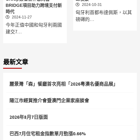
2024-10-31
BRIDGE項目助力跨境支付新
時代
匈牙利首都布達佩斯，以其
2024-11-27
磅礡的…
今年正值中國和匈牙利兩國
建交7…
最新文章
麗景灣「森」餐廳首次亮相「2026粵澳名優商品展」
陽江市經貿推介會暨澳門企業家座談會
2026年8月7日版面
巴西7月住宅租金指數單月勁漲0.66%