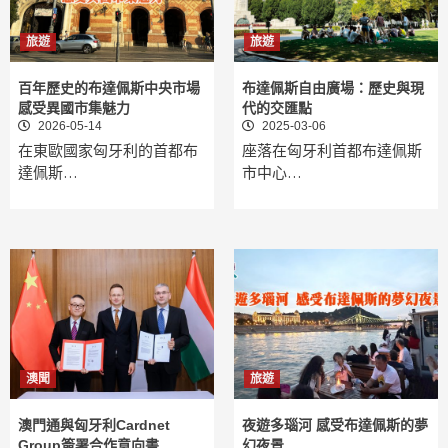
旅遊
旅遊
百年歷史的布達佩斯中央市場
布達佩斯自由廣場：歷史與現
感受異國市集魅力
代的交匯點
2026-05-14
2025-03-06
在東歐國家匈牙利的首都布
座落在匈牙利首都布達佩斯
達佩斯…
市中心…
澳聞
旅遊
澳門通與匈牙利Cardnet
夜遊多瑙河 感受布達佩斯的夢
Group簽署合作意向書
幻夜景