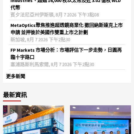
Industries、超過 16,000 枚以太幣及近 3.02 億枚 WLD
代幣
賓夕法尼亞州伊斯頓, 8月 7 2026 下午3點08
MetaOptics聚焦推進超透鏡商業化 撤回納斯達克上市
申請 並押後於美國作雙重上市之計劃
新加坡, 8月 7 2026 下午2點30
FP Markets 市場分析：市場評估下一步走勢，日圓再
臨十字路口
塞浦路斯利馬索爾, 8月 7 2026 下午2點30
更多新聞
最新資訊