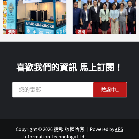
澳聞
澳聞
麗景灣「森」餐廳首次亮相
陽江市經貿推介會暨澳門企業
「2026粵澳名優商品展」
家座談會
2026-08-07
2026-08-07
喜歡我們的資訊 馬上訂閱！
Copyright © 2026 捷報 版權所有
|
Powered by
eRS
報紙
葡語國家經貿
Information Technology Ltd.
.