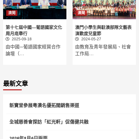
澳聞
澳聞
第十七屆中國—葡語國家文化
澳門小學生與駐澳部隊文藝表
周月底舉行
演歡度兒童節
2025-09-18
2024-05-27
由中國—葡語國家經貿合作
由教育及青年發展局、社會
論壇（…
工作局…
最新文章
新寶堂參展粵澳名優拓闊銷售渠道
全城慈善會探訪「虹光軒」促傷健共融
2026年8月6日版面