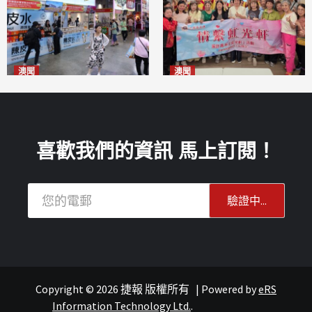
澳聞
澳聞
新寶堂參展粵澳名優拓闊銷售
全城慈善會探訪「虹光軒」促
渠道
傷健共融
2026-08-06
2026-08-06
喜歡我們的資訊 馬上訂閱！
Copyright © 2026 捷報 版權所有
|
Powered by
eRS
報紙
文化
Information Technology Ltd.
.