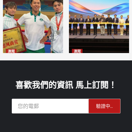
澳聞
澳聞
泰拳健兒關偉豪全錦賽奪亞軍
華億聯手澳科大發布魚鱗膠原
2026-08-08
蛋白肽科研成果
2026-08-08
喜歡我們的資訊 馬上訂閱！