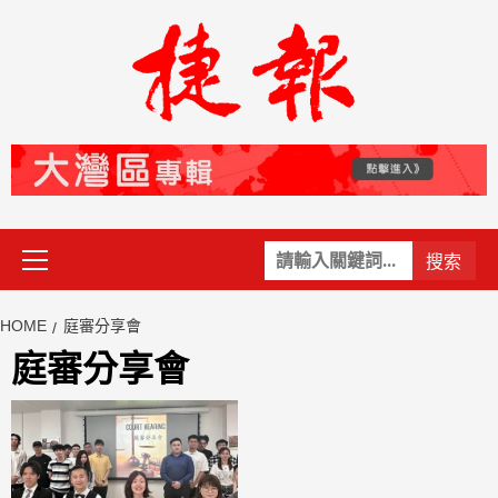
Skip
to
content
Primary
關
Menu
鍵
字:
HOME
庭審分享會
庭審分享會