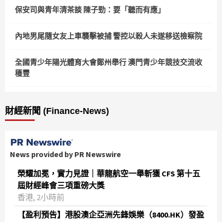
保安司與青年清茶談 陳子勁：要「聽而有應」
內地男尾隨女友上車襲擊被捕 警控以殺人未遂移送檢察院
全國青少年陽光體育大會鄭州舉行 澳門青少年競技交流收
穫豐
財經新聞 (Finance-News)
News provided by PR Newswire
榮耀加冕，實力見證｜華龍航空一舉斬獲 CFS 第十五
屆財經峰會三項重磅大獎
香港, 2小時前
【盈利預告】港股澳企亞洲先鋒娛樂（8400.HK）發盈