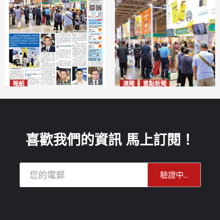
報紙
澳聞
重點新聞
2026年8月10日版面
粵澳名優展四天料九萬人次入
2026-08-10
場 招商局：近卅企業有意落戶
澳門
2026-08-10
喜歡我們的資訊 馬上訂閱！