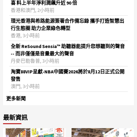
喜 料上半年淨利潤飆升近 90 倍
香港和澳門, 2小時前
理光香港與希路能源簽署合作備忘錄 攜手打造智慧出
行生態圈 助力企業綠色轉型
香港, 3小時前
全新 ReSound Sensia™ 助聽器能提升您想聽到的聲音
-- 而非僅僅是音量最大的聲音
丹麥巴勒魯普, 3小時前
淘寶88VIP呈獻-NBA中國賽2026將於8月12日正式公開
發售
澳門, 3小時前
更多新聞
最新資訊