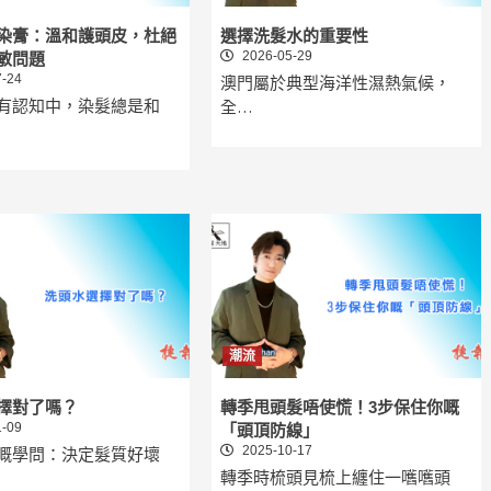
染膏：溫和護頭皮，杜絕
選擇洗髮水的重要性
2026-05-29
敏問題
-24
澳門屬於典型海洋性濕熱氣候，
有認知中，染髮總是和
全…
潮流
水選擇對了嗎？
轉季甩頭髮唔使慌！3步保住你嘅
-09
「頭頂防線」
2025-10-17
嘅學問：決定髮質好壞
轉季時梳頭見梳上纏住一嚿嚿頭