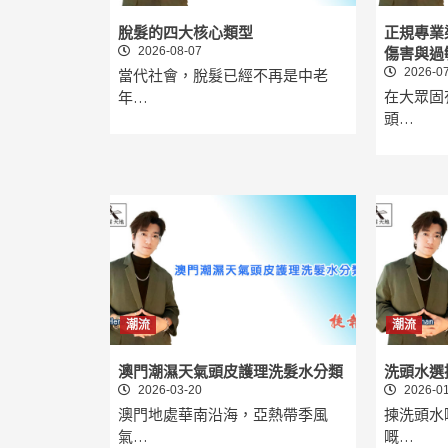
脫髮的四大核心類型
正規專業
2026-08-07
傷害與過
2026-07
當代社會，脫髮已經不再是中老
在大眾固
年…
頭…
潮流
潮流
澳門潮濕天氣頭皮護理洗髮水分類
洗頭
2026-03-20
2026-01
澳門地處華南沿海，亞熱帶季風
揀洗頭水
氣…
嘅…