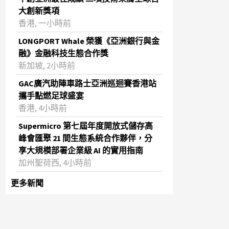
大創新獎項
香港, 一小時前
LONGPORT Whale 榮獲《亞洲銀行與金
融》金融科技生態合作獎
新加坡, 2小時前
GAC廣汽助陣車路士亞洲巡迴賽香港站
攜手點燃足球盛宴
香港, 4小時前
Supermicro 第七屆年度開放式儲存高
峰會匯聚 21 間生態系統合作夥伴，分
享大規模部署企業級 AI 的實用指南
加州聖荷西, 4小時前
更多新聞