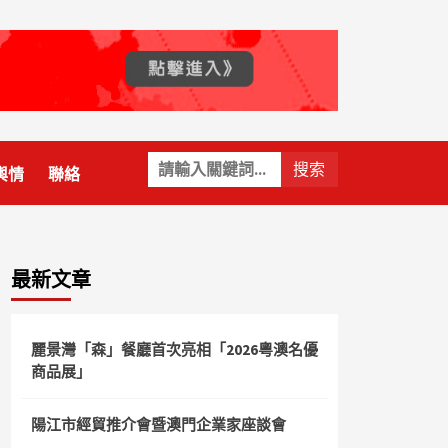
關
輿情
聯絡
鍵
字:
最新文章
麗景灣「森」餐廳首次亮相「2026粵澳名優
商品展」
陽江市經貿推介會暨澳門企業家座談會