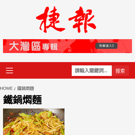
Skip
to
content
Primary
關
Menu
鍵
字:
HOME
鐵鍋燜麵
鐵鍋燜麵