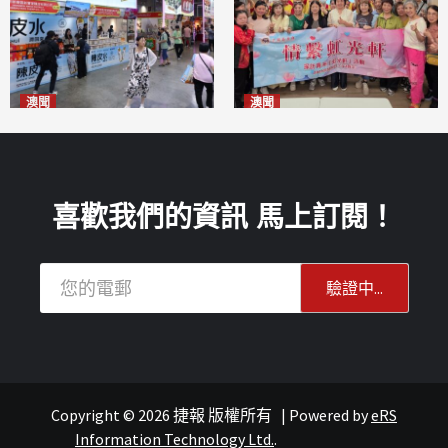
澳聞
澳聞
新寶堂參展粵澳名優拓闊銷售
全城慈善會探訪「虹光軒」促
渠道
傷健共融
2026-08-06
2026-08-06
喜歡我們的資訊 馬上訂閱！
Copyright © 2026 捷報 版權所有
|
Powered by
eRS
報紙
文化
Information Technology Ltd.
.