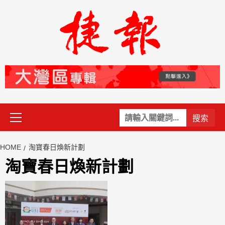
Skip
to
content
Primary
關
Menu
鍵
字:
HOME
淘寶春日煥新計劃
淘寶春日煥新計劃