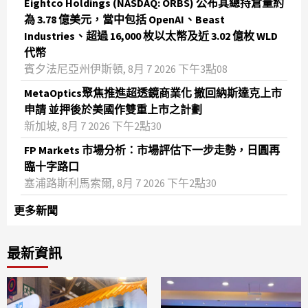
Eightco Holdings (NASDAQ: ORBS) 公布其總持倉量約
為 3.78 億美元，當中包括 OpenAI、Beast
Industries、超過 16,000 枚以太幣及近 3.02 億枚 WLD
代幣
賓夕法尼亞州伊斯頓, 8月 7 2026 下午3點08
MetaOptics聚焦推進超透鏡商業化 撤回納斯達克上市
申請 並押後於美國作雙重上市之計劃
新加坡, 8月 7 2026 下午2點30
FP Markets 市場分析：市場評估下一步走勢，日圓再
臨十字路口
塞浦路斯利馬索爾, 8月 7 2026 下午2點30
更多新聞
最新資訊