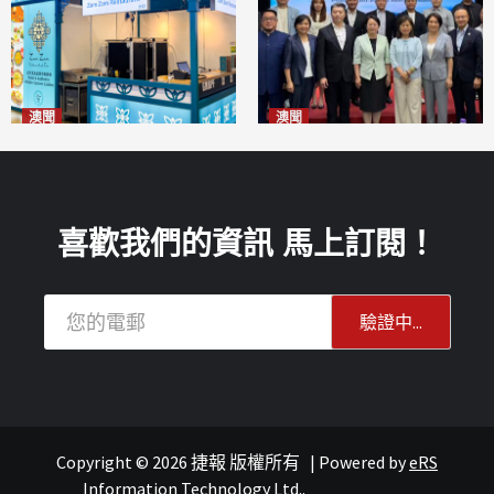
澳聞
澳聞
麗景灣「森」餐廳首次亮相
陽江市經貿推介會暨澳門企業
「2026粵澳名優商品展」
家座談會
2026-08-07
2026-08-07
喜歡我們的資訊 馬上訂閱！
Copyright © 2026 捷報 版權所有
|
Powered by
eRS
報紙
葡語國家經貿
Information Technology Ltd.
.